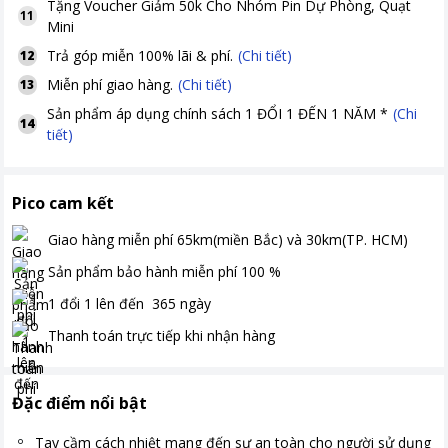
Tặng
Voucher Giảm 50k Cho Nhóm Pin Dự Phòng, Quạt
11
Mini
Trả góp miễn 100% lãi & phí.
(Chi tiết)
12
Miễn phí giao hàng.
(Chi tiết)
13
Sản phẩm áp dụng chính sách 1 ĐỔI 1 ĐẾN 1 NĂM *
(Chi
14
tiết)
Pico cam kết
Giao hàng miễn phí
65km(miền Bắc) và 30km(TP. HCM)
Sản phẩm bảo hành miễn phí
100
%
1 đổi 1 lên đến
365
ngày
Thanh toán
trực tiếp khi nhận hàng
Đặc điểm nổi bật
Tay cầm cách nhiệt mang đến sự an toàn cho người sử dụng