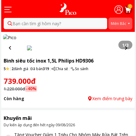
0
Bạn cần tìm gì hôm nay?
Miền Bắc
1
/
3
Bình siêu tốc inox 1,5L Philips HD9306
5
|
2
đánh giá
|
Đã bán
319
|
Chia sẻ
|
So sánh
739.000đ
-
40
%
1.220.000đ
Còn hàng
Xem điểm trưng bày
Khuyến mãi
Dự kiến áp dụng đến hết ngày
09/08/2026
Tặng
Voucher Giảm 1 Triệu Cho Nhóm Máy Rửa Bát Trên