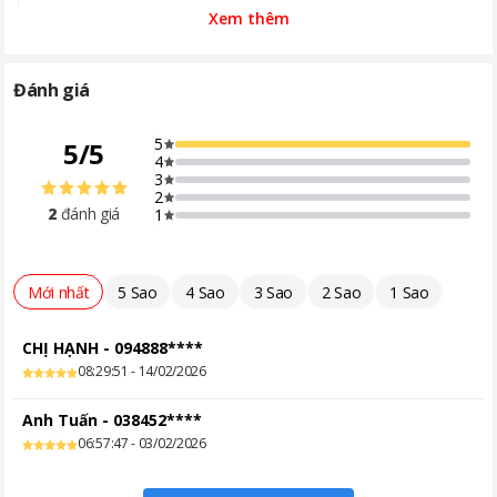
Xem thêm
Đánh giá
5
5
/
5
4
3
2
2
đánh giá
1
Mới nhất
5 Sao
4 Sao
3 Sao
2 Sao
1 Sao
CHỊ HẠNH
-
094888****
08:29:51 - 14/02/2026
Anh Tuấn
-
038452****
06:57:47 - 03/02/2026