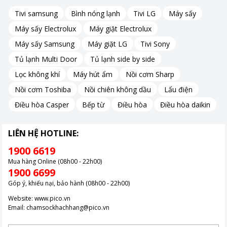
Tivi samsung
Bình nóng lạnh
Tivi LG
Máy sấy
Cả ruột và vỏ bình đều được làm từ inox 304, loại thép không gỉ
cao cấp. Chất liệu này không chỉ đảm bảo an toàn vệ sinh thực
Máy sấy Electrolux
Máy giặt Electrolux
phẩm mà còn giúp bình giữ được vẻ đẹp sáng bóng theo thời
Máy sấy Samsung
Máy giặt LG
Tivi Sony
gian, dễ dàng vệ sinh sau khi sử dụng.
Tủ lạnh Multi Door
Tủ lạnh side by side
Lọc không khí
Máy hút ẩm
Nồi cơm Sharp
Chế độ tự ngắt an toàn
Nồi cơm Toshiba
Nồi chiên không dầu
Lẩu điện
Bình đun Philips HD9306 được trang bị chức năng tự ngắt điện
Điều hòa Casper
Bếp từ
Điều hòa
Điều hòa daikin
khi nước sôi hoặc khi cạn nước. Tính năng này đảm bảo an toàn
tối đa cho người sử dụng, giúp bạn yên tâm làm việc khác mà
LIÊN HỆ HOTLINE:
không lo lắng về việc quên tắt bình.
1900 6619
Mua hàng Online (08h00 - 22h00)
1900 6699
Góp ý, khiếu nại, bảo hành (08h00 - 22h00)
Website:
www.pico.vn
Email:
chamsockhachhang@pico.vn