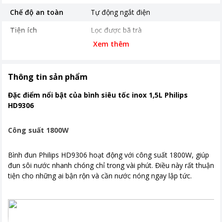
Chế độ an toàn
Tự động ngắt điện
Tiện ích
Lọc được bã trà
Xem thêm
Thời gian bảo hành
24 tháng
Nơi sản xuất
Trung Quốc
Thông tin sản phẩm
Khoảng giá
Từ 500.000 - 1 triệu
Đặc điểm nổi bật của bình siêu tốc inox 1,5L Philips
Kích thước, khối lượng
220 x 216 x 160 mm- 0.8 kg
HD9306
Công suất 1800W
Bình đun Philips HD9306 hoạt động với công suất 1800W, giúp
đun sôi nước nhanh chóng chỉ trong vài phút. Điều này rất thuận
tiện cho những ai bận rộn và cần nước nóng ngay lập tức.