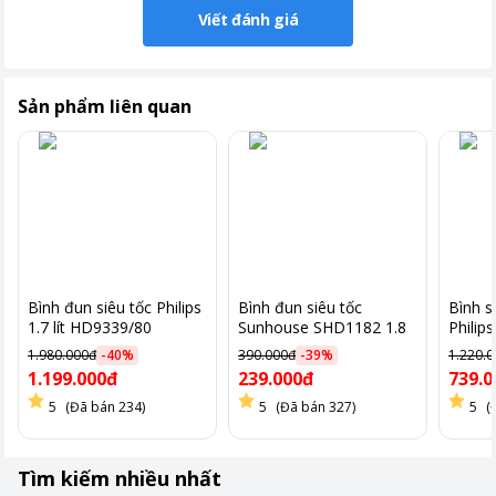
Viết đánh giá
Sản phẩm liên quan
Bình đun siêu tốc Philips
Bình đun siêu tốc
Bình s
Dung tích 1.5 lít
1.7 lít HD9339/80
Sunhouse SHD1182 1.8
Philip
lít
1.980.000đ
-
40
%
390.000đ
-
39
%
1.220.
Với dung tích 1.5 lít, bình có khả năng cung cấp đủ nước cho từ
1.199.000đ
239.000đ
739.0
2 đến 4 người sử dụng, rất phù hợp cho các gia đình nhỏ hoặc
5
(Đã bán 234)
5
(Đã bán 327)
5
(
văn phòng.
Chất liệu bền bỉ và an toàn
Tìm kiếm nhiều nhất