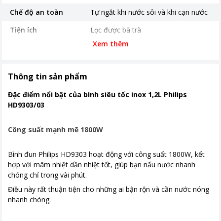
Chế độ an toàn
Tự ngắt khi nước sôi và khi cạn nước
Tiện ích
Lọc được bã trà
Xem thêm
Thời gian bảo hành
24 tháng
Nơi sản xuất
Trung Quốc
Thông tin sản phẩm
Năm ra mắt
2019
Đặc điểm nổi bật của bình siêu tốc inox 1,2L Philips
Khoảng giá
Dưới 500.000đ
HD9303/03
Kích thước, khối lượng
Ngang 21.2 cm - Cao 19.5 cm - Sâu
16 cm - 0.77 kg
Công suất mạnh mẽ 1800W
Bình đun Philips HD9303 hoạt động với công suất 1800W, kết
hợp với mâm nhiệt dần nhiệt tốt, giúp bạn nấu nước nhanh
chóng chỉ trong vài phút.
Điều này rất thuận tiện cho những ai bận rộn và cần nước nóng
nhanh chóng.