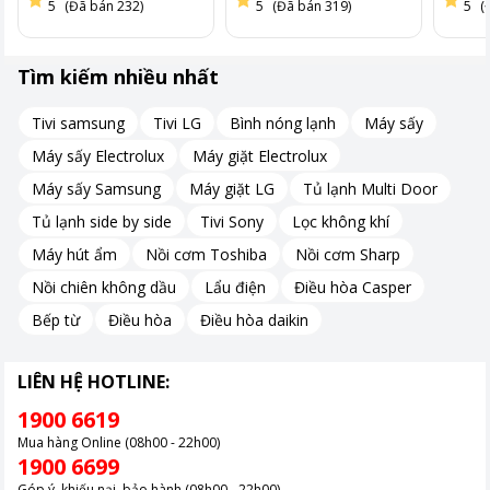
5
(Đã bán 232)
5
(Đã bán 319)
5
(
Tìm kiếm nhiều nhất
Tivi samsung
Tivi LG
Bình nóng lạnh
Máy sấy
Máy sấy Electrolux
Máy giặt Electrolux
Máy sấy Samsung
Máy giặt LG
Tủ lạnh Multi Door
Tủ lạnh side by side
Tivi Sony
Lọc không khí
Máy hút ẩm
Nồi cơm Toshiba
Nồi cơm Sharp
Nồi chiên không dầu
Lẩu điện
Điều hòa Casper
Bếp từ
Điều hòa
Điều hòa daikin
LIÊN HỆ HOTLINE:
1900 6619
Mua hàng Online (08h00 - 22h00)
1900 6699
Góp ý, khiếu nại, bảo hành (08h00 - 22h00)