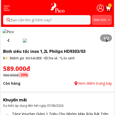
0
Bạn cần tìm gì hôm nay?
Miền Bắc
1
/
2
Bình siêu tốc inox 1,2L Philips HD9303/03
5
|
3
đánh giá
|
Đã bán
253
|
Chia sẻ
|
So sánh
589.000đ
-
39
%
960.000đ
Còn hàng
Xem điểm trưng bày
Khuyến mãi
Dự kiến áp dụng đến hết ngày
07/08/2026
Tặng
Voucher Giảm 1 Triệu Cho Nhóm Máy Rửa Bát Trên