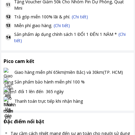
Tặng
Voucher Giảm 50k Cho Nhóm Pin Dự Phòng, Quạt
11
Mini
Trả góp miễn 100% lãi & phí.
(Chi tiết)
12
Miễn phí giao hàng.
(Chi tiết)
13
Sản phẩm áp dụng chính sách 1 ĐỔI 1 ĐẾN 1 NĂM *
(Chi
14
tiết)
Pico cam kết
Giao hàng miễn phí
65km(miền Bắc) và 30km(TP. HCM)
Sản phẩm bảo hành miễn phí
100
%
1 đổi 1 lên đến
365
ngày
Thanh toán
trực tiếp khi nhận hàng
Đặc điểm nổi bật
Tay cầm cách nhiệt mang đến sự an toàn cho người sử dụng