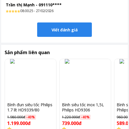
Trần thị Mạnh
-
091110****
08:00:25 - 27/02/2026
Đèn LED báo hoạt động
Bình đun Philips HD9303 được trang bị đèn LED báo hoạt động
Viết đánh giá
trên thân bình.
Đèn sẽ sáng khi đang nấu và tắt khi nước đã sôi, giúp bạn dễ
dàng theo dõi quá trình đun nước mà không cần mở nắp.
Sản phẩm liên quan
Bình đun siêu tốc Philips
Bình siêu tốc inox 1,5L
Bình s
1.7 lít HD9339/80
Philips HD9306
Philip
1.980.000đ
-
40
%
1.220.000đ
-
40
%
960.00
1.199.000đ
739.000đ
589.0