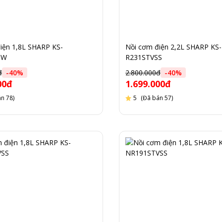
iện 1,8L SHARP KS-
Nồi cơm điện 2,2L SHARP KS-
SW
R231STVSS
đ
-
40
%
2.800.000đ
-
40
%
00đ
1.699.000đ
n 78)
5
(Đã bán 57)