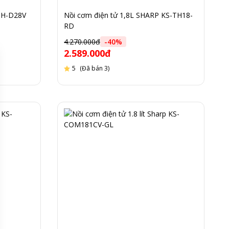
KSH-D28V
Nồi cơm điện tử 1,8L SHARP KS-TH18-
RD
4.270.000đ
-
40
%
2.589.000đ
5
(Đã bán 3)