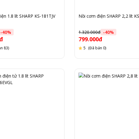
iện 1.8 lít SHARP KS-181TJV
Nồi cơm điện SHARP 2,2 lít 
-
40
%
1.320.000đ
-
40
%
0đ
799.000đ
n 83)
5
(Đã bán 0)