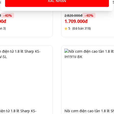
XÁC NHẬN
iện tử 1,8L SHARP KS-TH18-
Nồi cơm điện tử 1.8L Sharp K
COM193EV-BK
đ
-
40
%
2.820.000đ
-
40
%
00đ
1.709.000đ
n 3)
5
(Đã bán 318)
ện tử 1.8 lít Sharp KS-
Nồi cơm điện cao tần 1.8 lít S