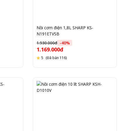
Nồi cơm điện 1,8L SHARP KS-
N191ETVSB
1.930.000đ
-
40
%
1.169.000đ
5
(Đã bán 116)