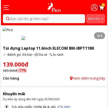
0
Bạn cần tìm gì hôm nay?
Miền Bắc
1
/
1
Túi đựng Laptop 11.6inch ELECOM BM-IBPT11BK
|
0
đánh giá
|
Đã bán
|
Chia sẻ
|
So sánh
139.000đ
-
77
%
589.000đ
Còn hàng
Xem điểm trưng bày
Khuyến mãi
Dự kiến áp dụng đến hết ngày
05/08/2026
Trả góp miễn 100% lãi & phí.
(Chi tiết)
1