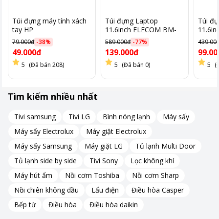
Túi đựng máy tính xách
Túi đựng Laptop
Túi đ
tay HP
11.6inch ELECOM BM-
11.6i
IBPT11BK
IBNP
79.000đ
-
38
%
589.000đ
-
77
%
439.00
49.000đ
139.000đ
99.00
5
(Đã bán 208)
5
(Đã bán 0)
5
(
Tìm kiếm nhiều nhất
Tivi samsung
Tivi LG
Bình nóng lạnh
Máy sấy
Máy sấy Electrolux
Máy giặt Electrolux
Máy sấy Samsung
Máy giặt LG
Tủ lạnh Multi Door
Tủ lạnh side by side
Tivi Sony
Lọc không khí
Máy hút ẩm
Nồi cơm Toshiba
Nồi cơm Sharp
Nồi chiên không dầu
Lẩu điện
Điều hòa Casper
Bếp từ
Điều hòa
Điều hòa daikin