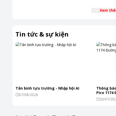
Xem th
Chất liệu cao cấp
Lòng tủ được làm bằng nhựa ABS cao cấp tạo sự bắt mắt và 
Tin tức & sự kiện
còn trang bị bánh xe chịu lực dễ dàng di chuyển mọi hướng.
Hệ thống sưởi kính hiện đại
Sự trong suốt tuyệt đối với hệ thống sưởi kính hiện đại là
kính luôn trong suốt, hiệu quả và tiết kiệm điện năng.
Tân binh tựu trường - Nhập hội AI
Thông báo
Pico 1174
07/08/2026
20/07/20