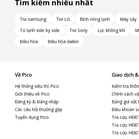
Tìm kiếm nhiều nhất
Tivi samsung
Tivi LG
Bình nóng lạnh
Máy sấy
Tủ lạnh side by side
Tivi Sony
Lọc không khí
M
Điều hòa
Điều hòa daikin
Về Pico
Giao dịch 
Hệ thống siêu thị Pico
Kiểm tra thô
Giới thiệu về Pico
Chính sách vậ
Đăng ký & Đăng nhập
Bảng giá vật 
Các câu hỏi thường gặp
Điều khoản s
Tuyển dụng Pico
Tra cứu HĐĐ
Tra cứu HĐĐT
Tra cứu HĐĐT