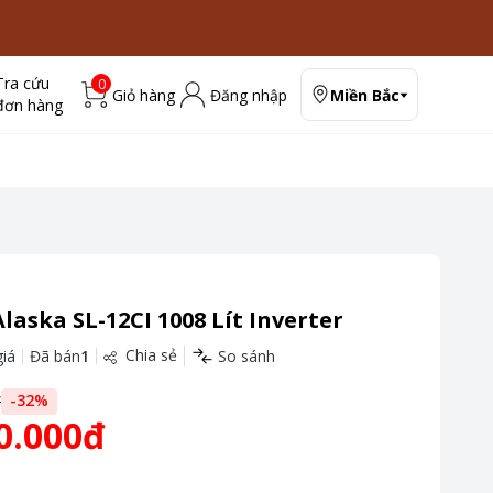
Tra cứu
0
Giỏ hàng
Đăng nhập
Miền Bắc
đơn hàng
laska SL-12CI 1008 Lít Inverter
Chia sẻ
iá
Đã bán
1
So sánh
đ
-
32
%
0.000đ