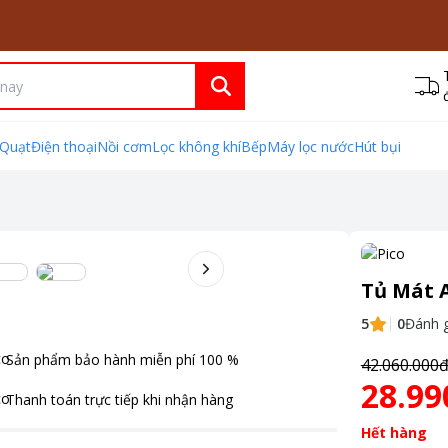
Quạt
Điện thoại
Nồi cơm
Lọc không khí
Bếp
Máy lọc nước
Hút bụi
Tủ Mát A
5
0
Đánh g
Sản phẩm bảo hành miễn phí
100
%
42.060.000
28.99
Thanh toán
trực tiếp khi nhận hàng
Hết hàng