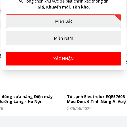
Vui lòng chọn khu vực để biết chính xác thông tin
Giá, Khuyến mãi, Tồn kho.
êm
Miền Bắc
giúp cho việc vệ sinh dễ dàng hơn. Ngoài ra, tủ
Miền Nam
XÁC NHẬN
 một đột phá mới về công nghệ mà tủ có được, giúp
 đóng cửa hàng Điện máy
Tủ Lạnh Electrolux EQE5760B-
 Đường Láng - Hà Nội
Màu Đen: 6 Tính Năng AI Vượt
Khiến Thực Phẩm Tươi Ngon
26
26/06/2026