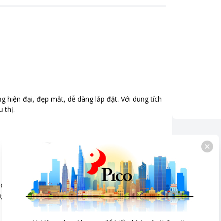
ng hiện đại, đẹp mắt, dễ dàng lắp đặt. Với dung tích
 thị.
 đưa hơi lạnh đến từng góc tủ và khả năng làm lạnh
ng an toàn cho sức khỏe mà chúng ta không cần lo