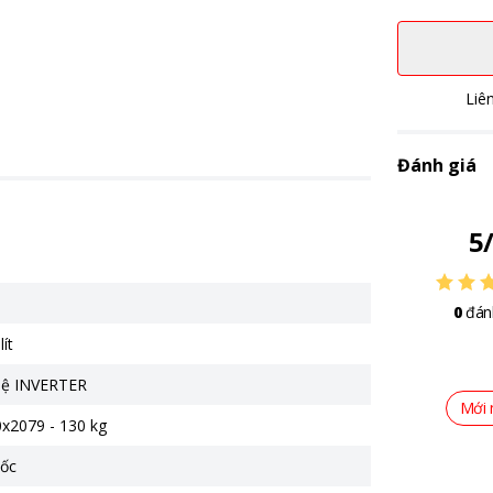
Liê
Đánh giá
5
0
đán
ít
hệ INVERTER
Mới 
x2079 - 130 kg
ốc