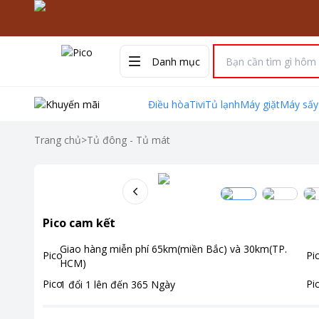
Danh mục
Điều hòa
Tivi
Tủ lạnh
Máy giặt
Máy sấy
Trang chủ
>
Tủ đông - Tủ mát
Pico cam kết
Giao hàng miễn phí
65km(miền Bắc) và 30km(TP.
HCM)
1 đổi 1 lên đến
365
Ngày