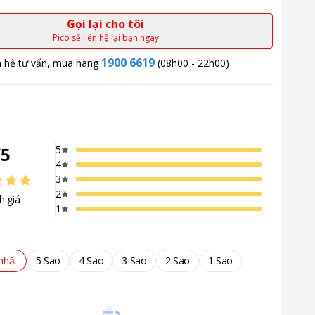
Gọi lại cho tôi
Pico sẽ liên hệ lại bạn ngay
1900 6619
n hệ tư vấn, mua hàng
(08h00 - 22h00)
/
5
5
4
3
2
h giá
1
nhất
5 Sao
4 Sao
3 Sao
2 Sao
1 Sao