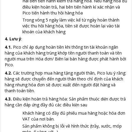
Hai bên tiến hành kiểm tra hàng hóa. Nếu hàng hóa đủ
,
điều kiện hoàn trả
hai bên tiến hành kí xác nhận và
Pico tiến hành thu hồi hàng hóa
Trong vòng 5 ngày làm việc kể từ ngày hoàn thành
việc thu hồi hàng hóa, tiền sẽ được hoàn lại vào tài
khoán của khách hàng
4. Lưu ý
:
4.1.
Pico chỉ áp dụng hoàn tiền khi thông tin tài khoản ngân
hàng của khách hàng trùng khớp tên người thanh toán và tên
người mua trên Hóa đơn/ Biên lai bán hàng được phát hành bởi
Pico.
4.2.
Các trường hợp mua hàng tặng người thân, Pico lưu ý rằng:
hàng sẽ được chuyển đến người thân theo chỉ định của khách
hàng nhưng hóa đơn sẽ được xuất đến người đặt hàng và
thanh toán tiền.
4.3.
Điều kiện hoàn trả hàng hóa: Sản phẩm thuộc diện được trả
hàng cần đáp ứng đầy đủ các điều kiện sau
Khách hàng có đầy đủ phiếu mua hàng hoặc hóa đơn
VAT của nơi bán.
Sản phẩm không bị lỗi về hình thức (trầy, xước, móp
méo, ố vàng, vỡ…)