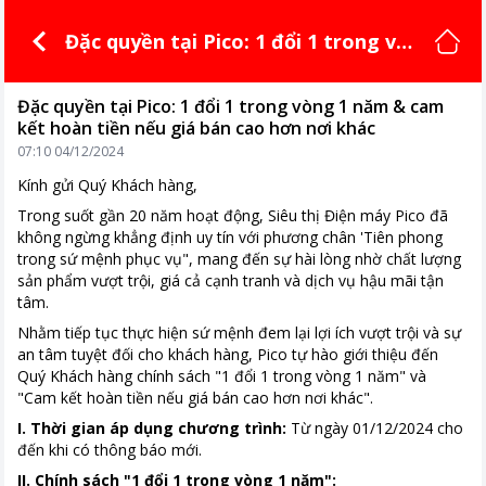
Đặc quyền tại Pico: 1 đổi 1 trong vòn
g 1 năm & cam kết hoàn tiền nếu gi
á bán cao hơn nơi khác
Đặc quyền tại Pico: 1 đổi 1 trong vòng 1 năm & cam
kết hoàn tiền nếu giá bán cao hơn nơi khác
07:10 04/12/2024
Kính gửi Quý Khách hàng,
Trong suốt gần 20 năm hoạt động, Siêu thị Điện máy Pico đã
không ngừng khẳng định uy tín với phương chân 'Tiên phong
trong sứ mệnh phục vụ", mang đến sự hài lòng nhờ chất lượng
sản phẩm vượt trội, giá cả cạnh tranh và dịch vụ hậu mãi tận
tâm.
Nhằm tiếp tục thực hiện sứ mệnh đem lại lợi ích vượt trội và sự
an tâm tuyệt đối cho khách hàng, Pico tự hào giới thiệu đến
Quý Khách hàng chính sách "1 đổi 1 trong vòng 1 năm" và
"Cam kết hoàn tiền nếu giá bán cao hơn nơi khác".
I. Thời gian áp dụng chương trình:
Từ ngày 01/12/2024 cho
đến khi có thông báo mới.
II. Chính sách "1 đổi 1 trong vòng 1 năm":