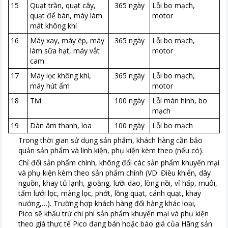
15
Quạt trần, quạt cây,
365 ngày
Lỗi bo mạch,
quạt để bàn, máy làm
motor
mát không khí
16
Máy xay, máy ép, máy
365 ngày
Lỗi bo mạch,
làm sữa hạt, máy vắt
motor
cam
17
Máy lọc không khí,
365 ngày
Lỗi bo mạch,
máy hút ẩm
motor
18
Tivi
100 ngày
Lỗi màn hình, bo
mạch
19
Dàn âm thanh, loa
100 ngày
Lỗi bo mạch
Trong thời gian sử dụng sản phẩm, khách hàng cần bảo
quản sản phẩm và linh kiện, phụ kiện kèm theo
(nếu có).
Chỉ đổi sản phẩm chính, không đổi các sản phẩm khuyến mại
và phụ kiện kèm theo sản phẩm chính (VD:
Điều khiển, dây
nguồn, khay tủ lạnh, gioăng, lưỡi dao, lòng nồi, vỉ hấp, muôi,
tấm lưới lọc, màng lọc, phớt, lồng quạt, cánh quạt, khay
nướng,…).
Trường hợp khách hàng đổi hàng khác loại,
Pico sẽ khấu trừ chi phí sản phẩm khuyến mại và phụ kiện
theo giá thực tế Pico đang bán hoặc báo giá của Hãng sản