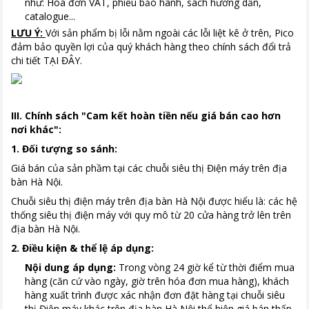
như: Hóa đơn VAT, phiếu bảo hành, sách hướng dẫn,
catalogue...
LƯU Ý:
Với sản phẩm bị lỗi nằm ngoài các lỗi liệt kê ở trên, Pico
đảm bảo quyền lợi của quý khách hàng theo chính sách đổi trả
chi tiết
TẠI ĐÂY.
III. Chính sách "Cam kết hoàn tiền nếu giá bán cao hơn
nơi khác":
1. Đối tượng so sánh:
Giá bán của sản phầm tại
các chuỗi siêu thị Điện máy trên địa
bàn Hà Nội.
Chuỗi siêu thị điện máy trên địa bàn Hà Nội được hiểu là: các hệ
thống siêu thị điện máy với quy mô từ 20 cửa hàng trở lên trên
địa bàn Hà Nội.
2. Điều kiện & thể lệ áp dụng:
Nội dung áp dụng:
Trong vòng 24 giờ kể từ thời điểm mua
hàng (căn cứ vào ngày, giờ trên hóa đơn mua hàng), khách
hàng xuất trình được xác nhận đơn đặt hàng tại chuỗi siêu
thị Điện máy khác trên địa bàn Hà Nội thể hiện giá bán thấp