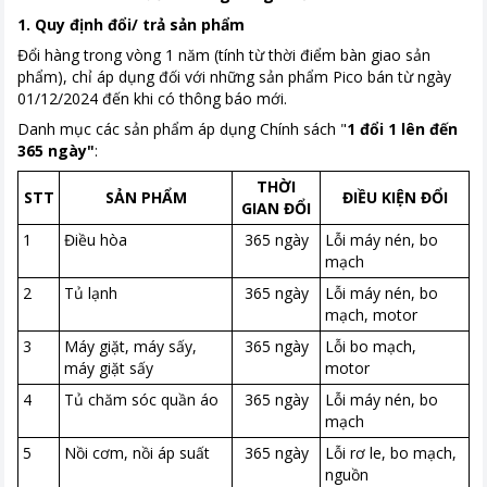
1. Quy định đổi/ trả sản phẩm
Đổi hàng trong vòng 1 năm
(tính từ thời điểm bàn giao sản
phẩm),
chỉ áp dụng đối với những sản phẩm Pico bán từ ngày
01/12/2024 đến khi có thông báo mới.
Danh mục các sản phẩm áp dụng Chính sách "
1 đổi 1 lên đến
365 ngày"
:
THỜI
STT
SẢN PHẨM
ĐIỀU KIỆN ĐỔI
GIAN ĐỔI
1
Điều hòa
365 ngày
Lỗi máy nén, bo
mạch
2
Tủ lạnh
365 ngày
Lỗi máy nén, bo
mạch, motor
3
Máy giặt, máy sấy,
365 ngày
Lỗi bo mạch,
máy giặt sấy
motor
4
Tủ chăm sóc quần áo
365 ngày
Lỗi máy nén, bo
mạch
5
Nồi cơm, nồi áp suất
365 ngày
Lỗi rơ le, bo mạch,
nguồn