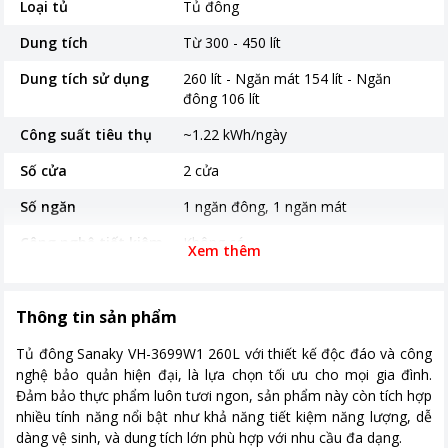
Loại tủ
Tủ đông
Dung tích
Từ 300 - 450 lít
Dung tích sử dụng
260 lít - Ngăn mát 154 lít - Ngăn
đông 106 lít
Công suất tiêu thụ
~1.22 kWh/ngày
Số cửa
2 cửa
Số ngăn
1 ngăn đông, 1 ngăn mát
Công nghệ tiết kiệm
Không có
Xem thêm
điện
Chất liệu dàn lạnh
Đồng
Thông tin sản phẩm
Chất liệu lòng tủ
Hợp kim nhôm sơn tĩnh điện
Tủ đông Sanaky VH-3699W1 260L với thiết kế độc đáo và công
Khoảng giá
Từ 5 - 10 triệu
nghệ bảo quản hiện đại, là lựa chọn tối ưu cho mọi gia đình.
Đảm bảo thực phẩm luôn tươi ngon, sản phẩm này còn tích hợp
Kích thước, khối lượng
Dài 121.5 cm - Rộng 62 cm - Cao
nhiều tính năng nổi bật như khả năng tiết kiệm năng lượng, dễ
84.5 cm - Nặng 47 kg
dàng vệ sinh, và dung tích lớn phù hợp với nhu cầu đa dạng.