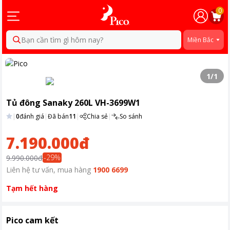
0
Bạn cần tìm gì hôm nay?
Miền Bắc
1
/
1
Tủ đông Sanaky 260L VH-3699W1
|
0
đánh giá
|
Đã bán
11
|
Chia sẻ
|
So sánh
7.190.000đ
-
29
%
9.990.000đ
Liên hệ tư vấn, mua hàng
1900 6699
Tạm hết hàng
Pico cam kết