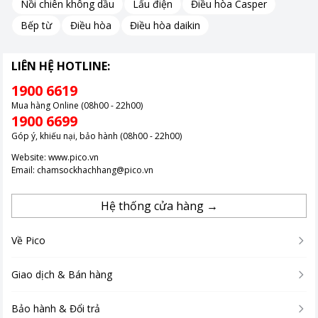
Nồi chiên không dầu
Lẩu điện
Điều hòa Casper
quan trọng trong ngành công nghiệp lạnh.
Bếp từ
Điều hòa
Điều hòa daikin
Gas R600A, với khả năng tái chế cao và ảnh hưởng thấp tới tầng
ozone, giảm thiểu đáng kể lượng khí thải nhà kính so với các
loại gas làm lạnh truyền thống.
LIÊN HỆ HOTLINE:
Sự chọn lựa này không chỉ nâng cao hiệu suất làm lạnh mà còn
1900 6619
phản ánh cam kết của Sanaky trong việc bảo vệ môi trường.
Mua hàng Online (08h00 - 22h00)
1900 6699
Người tiêu dùng nhận được sản phẩm hiệu quả, tiết kiệm năng
lượng và đóng góp vào nỗ lực toàn cầu nhằm giảm thiểu biến
Góp ý, khiếu nại, bảo hành (08h00 - 22h00)
đổi khí hậu.
Website:
www.pico.vn
Email:
chamsockhachhang@pico.vn
Hệ thống cửa hàng →
Về Pico
Giao dịch & Bán hàng
Bảo hành & Đổi trả