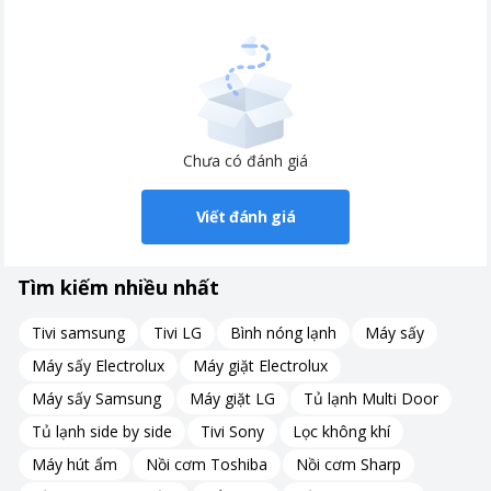
Chưa có đánh giá
Viết đánh giá
Tìm kiếm nhiều nhất
Tivi samsung
Tivi LG
Bình nóng lạnh
Máy sấy
Máy sấy Electrolux
Máy giặt Electrolux
Máy sấy Samsung
Máy giặt LG
Tủ lạnh Multi Door
Tủ lạnh side by side
Tivi Sony
Lọc không khí
Gas R600A bảo vệ môi trường
Máy hút ẩm
Nồi cơm Toshiba
Nồi cơm Sharp
Một lựa chọn thân thiện với môi trường, đánh dấu bước tiến