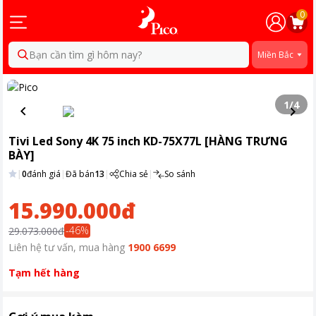
0
Bạn cần tìm gì hôm nay?
Miền Bắc
1
/
4
Tivi Led Sony 4K 75 inch KD-75X77L [HÀNG TRƯNG
BÀY]
|
0
đánh giá
|
Đã bán
13
|
Chia sẻ
|
So sánh
15.990.000đ
-
46
%
29.073.000đ
Liên hệ tư vấn, mua hàng
1900 6699
Tạm hết hàng