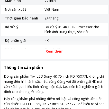
Màn hình
77 inch
Nơi sản xuất
Việt Nam
Thời gian bảo hành
24 tháng
Bộ xử lý
Bộ xử lý X1 4K HDR Processor cho
hình ảnh trung thực, sắc nét
Độ phân giải
4K
Hệ điều hành
Google TV
Xem thêm
Tiện ích
Tìm kiếm bằng giọng nói tiếng Việt
Đ.khiển giọng nói không Remote
Thông tin sản phẩm
Trợ lý ảo Google Assistant
Dòng sản phẩm Tivi LED Sony 4K 75 inch KD-75X77L không chỉ
Cổng kết nối
mang đến hình ảnh sắc nét, sống động với độ phân giải 4K mà
Kích thước có chân
Ngang 168.6 cm - Cao 104.5 cm -
còn kết hợp nhiều tính năng hiện đại, tạo nên trải nghiệm giải trí
Dày 41.5 cm
đỉnh cao cho người dùng.
Hãy cùng khám phá những điểm nổi bật và công nghệ tiên tiến
Khối lượng có chân
31.7 Kg
của chiếc Tivi LED Sony 4K 75 inch KD-75X77L để hiểu rõ vì sao
Kích thước không chân
Ngang 168.6 cm - Cao 96.9 cm - Dày
sản phẩm này lại được ưa chuộng đến vậy.