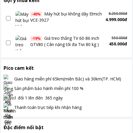
Gợi ý mua kèm
Máy hút bụi không dây Elmich
8.250.000đ
-
40
%
4.999.000đ
VCE-3927
Giá treo thẳng TV 60-86 inch
550.000đ
-
19
%
450.000đ
GTV80 ( Cân nặng tối đa Tivi 80 kg )
Pico cam kết
Giao hàng miễn phí
65km(miền Bắc) và 30km(TP. HCM)
Sản phẩm bảo hành miễn phí
100
%
1 đổi 1 lên đến
365
ngày
Thanh toán
trực tiếp khi nhận hàng
Đặc điểm nổi bật