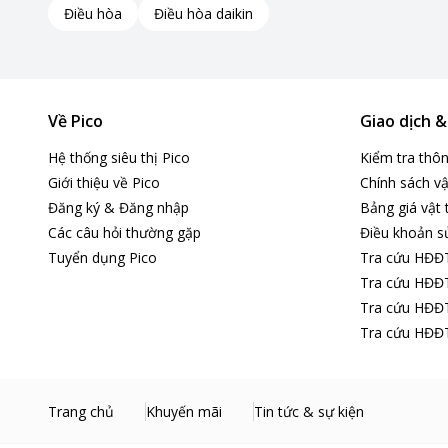
Điều hòa
Điều hòa daikin
Về Pico
Giao dịch 
Hệ thống siêu thị Pico
Kiểm tra thô
Giới thiệu về Pico
Chính sách vậ
Đăng ký & Đăng nhập
Bảng giá vật 
Các câu hỏi thường gặp
Điều khoản s
Tuyển dụng Pico
Tra cứu HĐĐ
Tra cứu HĐĐT
Công suất mạnh mẽ
Tra cứu HĐĐT
Quạt có công suất 10W
đáp ứng nhu cầu làm mát hiệu qu
Tra cứu HĐĐT
3 tốc độ gió
cho phép bạn điều chỉnh mức độ gió phù hợp 
Hoạt động êm ái, không gây ảnh hưởng đến giấc ngủ hoặc 
Trang chủ
Khuyến mãi
Tin tức & sự kiện