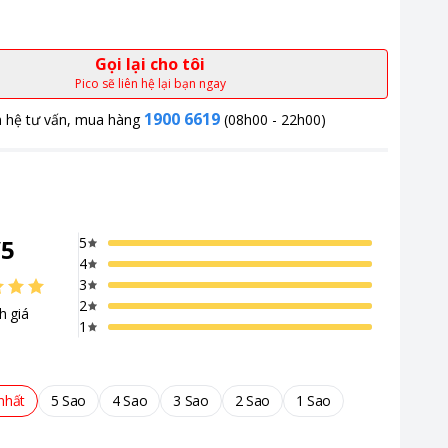
Gọi lại cho tôi
Pico sẽ liên hệ lại bạn ngay
1900 6619
n hệ tư vấn, mua hàng
(08h00 - 22h00)
/
5
5
4
3
2
h giá
1
quạt Tiross TS2283TRANG chính là giải pháp hoàn hảo
nhất
5 Sao
4 Sao
3 Sao
2 Sao
1 Sao