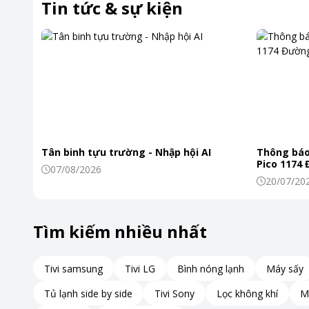
Tin tức & sự kiện
Tân binh tựu trường - Nhập hội AI
Thông báo
Pico 1174
07/08/2026
20/07/20
Tìm kiếm nhiều nhất
Tivi samsung
Tivi LG
Bình nóng lạnh
Máy sấy
Tủ lạnh side by side
Tivi Sony
Lọc không khí
M