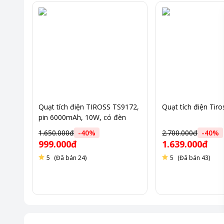
Quạt tích điện TIROSS TS9172,
Quạt tích điện Tir
pin 6000mAh, 10W, có đèn
(nhiều nguồn)
1.650.000đ
-
40
%
2.700.000đ
-
40
%
999.000đ
1.639.000đ
5
(Đã bán 24)
5
(Đã bán 43)
Cánh quạt 5 cánh
tạo luồng gió êm ái, không gây tiếng ồn.
Thiết kế lưới quạt an toàn, bảo vệ người sử dụng, đặc biệt l