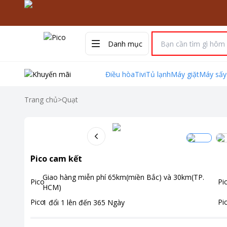
Danh mục
Điều hòa
Tivi
Tủ lạnh
Máy giặt
Máy sấy
Trang chủ
>
Quạt
Pico cam kết
Giao hàng miễn phí
65km(miền Bắc) và 30km(TP.
HCM)
1 đổi 1 lên đến
365
Ngày