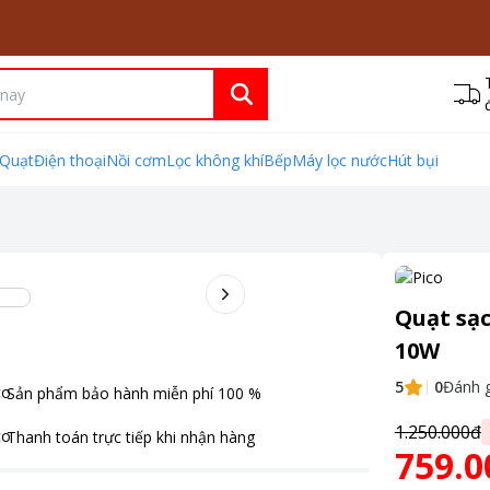
Quạt
Điện thoại
Nồi cơm
Lọc không khí
Bếp
Máy lọc nước
Hút bụi
Quạt sạ
10W
5
0
Đánh g
Sản phẩm bảo hành miễn phí
100
%
1.250.000đ
Thanh toán
trực tiếp khi nhận hàng
759.0