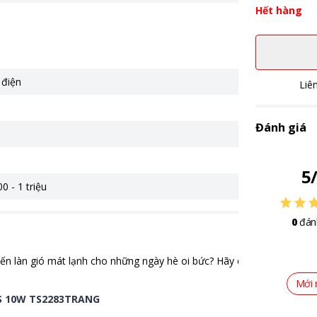
Hết hàng
 điện
Liê
Đánh giá
5
0 - 1 triệu
0
đán
 đến làn gió mát lạnh cho những ngày hè oi bức? Hãy cùng khám phá 
Mới 
OSS 10W TS2283TRANG