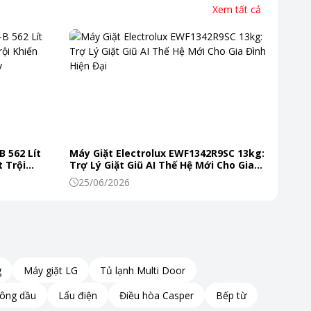
Xem tất cả
B 562 Lít
Máy Giặt Electrolux EWF1342R9SC 13kg:
 Trội
Trợ Lý Giặt Giũ AI Thế Hệ Mới Cho Gia
 Mỗi Ngày
Đình Hiện Đại
25/06/2026
g
Máy giặt LG
Tủ lạnh Multi Door
hông dầu
Lẩu điện
Điều hòa Casper
Bếp từ