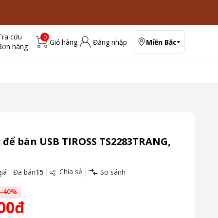
Tra cứu
0
Giỏ hàng
Đăng nhập
Miền Bắc
đơn hàng
c để bàn USB TIROSS TS2283TRANG,
Chia sẻ
iá
Đã bán
15
So sánh
-
40
%
00đ