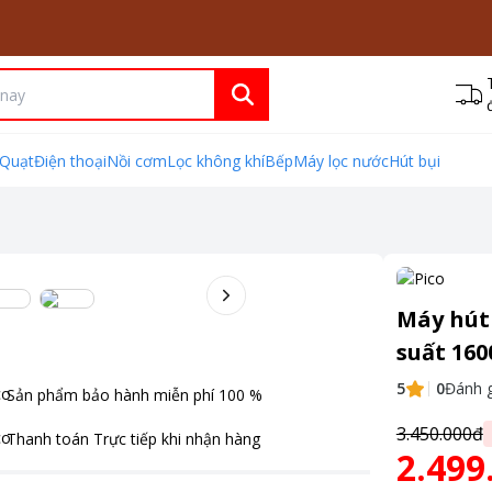
Quạt
Điện thoại
Nồi cơm
Lọc không khí
Bếp
Máy lọc nước
Hút bụi
Máy hút
suất 160
5
0
Đánh g
Sản phẩm bảo hành miễn phí
100
%
3.450.000đ
Thanh toán
Trực tiếp khi nhận hàng
2.499