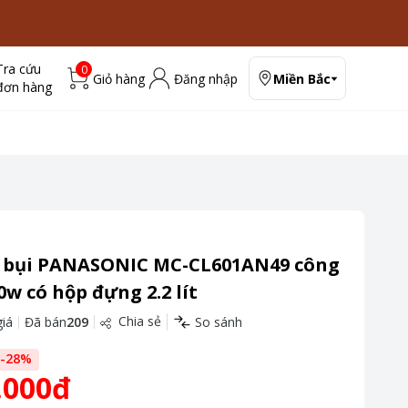
Tra cứu
0
Giỏ hàng
Đăng nhập
Miền Bắc
đơn hàng
 bụi PANASONIC MC-CL601AN49 công
0w có hộp đựng 2.2 lít
Chia sẻ
iá
Đã bán
209
So sánh
-
28
%
.000đ