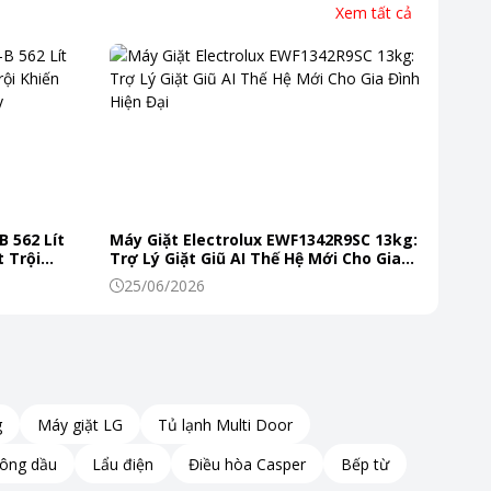
Xem tất cả
B 562 Lít
Máy Giặt Electrolux EWF1342R9SC 13kg:
 Trội
Trợ Lý Giặt Giũ AI Thế Hệ Mới Cho Gia
 Mỗi Ngày
Đình Hiện Đại
25/06/2026
g
Máy giặt LG
Tủ lạnh Multi Door
hông dầu
Lẩu điện
Điều hòa Casper
Bếp từ