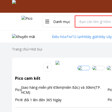
Danh mục
Điều hòa
Tivi
Tủ lạnh
Máy giặt
Máy sấy
Trang chủ
>
Hút bụi
Pico cam kết
Giao hàng miễn phí
65km(miền Bắc) và 30km(TP.
HCM)
1 đổi 1 lên đến
365
Ngày