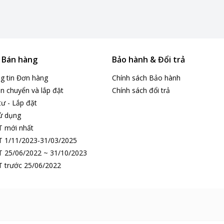
& Bán hàng
Bảo hành & Đổi trả
ng tin Đơn hàng
Chính sách Bảo hành
n chuyển và lắp đặt
Chính sách đổi trả
tư - Lắp đặt
 để
ử dụng
T mới nhất
 1/11/2023-31/03/2025
00W, cùng với lực hút mạnh mẽ đạt 250W và công nghệ gió xoáy cực 
 25/06/2022 ~ 31/10/2023
khí xoáy ly tâm với tốc độ cực mạnh, giúp phân tách riêng biệt gió 
 trước 25/06/2022
ắc nghẽn và duy trì công suất hút bền bỉ.