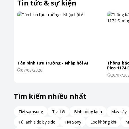
Tin tức & sự kiện
Tân binh tựu trường - Nhập hội AI
Thông báo
Pico 1174
07/08/2026
20/07/20
Tìm kiếm nhiều nhất
Tivi samsung
Tivi LG
Bình nóng lạnh
Máy sấy
Tủ lạnh side by side
Tivi Sony
Lọc không khí
M