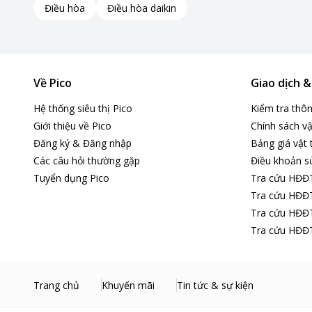
Điều hòa
Điều hòa daikin
Về Pico
Giao dịch 
Hệ thống siêu thị Pico
Kiểm tra thô
Giới thiệu về Pico
Chính sách vậ
Đăng ký & Đăng nhập
Bảng giá vật 
Các câu hỏi thường gặp
Động cơ mạnh mẽ, công nghệ hút xoáy làm sạch triệt
Điều khoản s
Tuyển dụng Pico
Tra cứu HĐĐ
Tra cứu HĐĐT
Được trang bị động cơ với công suất hoạt động lên đến 16
Tra cứu HĐĐT
Nhờ vào công nghệ này, máy có khả năng tạo ra luồng không 
Tra cứu HĐĐT
Bụi sẽ được đẩy vào khoang chứa, giữ cho bộ lọc không bị t
Trang chủ
Khuyến mãi
Tin tức & sự kiện