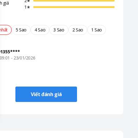
2
h giá
1
nhất
5 Sao
4 Sao
3 Sao
2 Sao
1 Sao
bắt mắt.
91355****
09:01 - 23/01/2026
Viết đánh giá