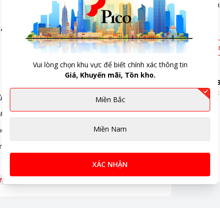
0
đán
01AN49
Mới 
Vui lòng chọn khu vực để biết chính xác thông tin
Giá, Khuyến mãi, Tồn kho.
 đại với những đường nét thanh lịch và gam màu đen phối xanh cốm 
Chú Huệ
-
0
09:
ủa bạn.
Miền Bắc
****.
ạt, nhẹ nhàng và êm ái, đồng thời tránh làm trầy xước bề mặt sàn.
Miền Nam
 phép sử dụng theo hai cách.
g vị trí khó khăn.
XÁC NHẬN
êm