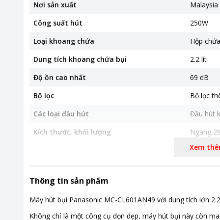
Nơi sản xuất
Malaysia
Công suất hút
250W
Loại khoang chứa
Hộp chứ
Dung tích khoang chứa bụi
2.2 lít
Độ ồn cao nhất
69 dB
Bộ lọc
Bộ lọc th
Các loại đầu hút
Đầu hút k
Kích thước, khối lượng
Ngang 28
Xem th
Khoảng giá
Từ 2 - 5 t
Thông tin sản phẩm
Máy hút bụi Panasonic MC-CL601AN49 với dung tích lớn 2.2 l
Không chỉ là một công cụ dọn dẹp, máy hút bụi này còn man