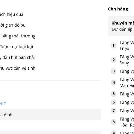
Còn hàng
ạch hiệu quả
Khuyến mã
hời gian đổ bụi
Dự kiến áp
hấy bằng mắt thường
Tặng
V
1
được mọi loại bụi
Triệu
Tặng
V
, đầu hút bàn chải
2
Sony
hu vực cần vệ sinh
Tặng
V
3
Tặng
V
4
Màn Hì
Tặng
V
5
Tặng
V
6
NIC
Tặng
V
7
ia đình
Tặng
V
8
Hòa, Ro
Tặng
V
9