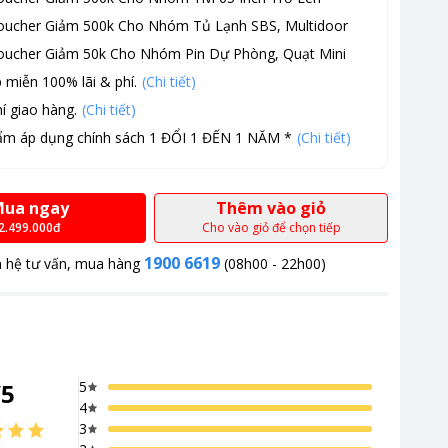
oucher Giảm 500k Cho Nhóm Tủ Lạnh SBS, Multidoor
oucher Giảm 50k Cho Nhóm Pin Dự Phòng, Quạt Mini
 miễn 100% lãi & phí.
(Chi tiết)
í giao hàng.
(Chi tiết)
ẩm áp dụng chính sách 1 ĐỔI 1 ĐẾN 1 NĂM *
(Chi tiết)
ua ngay
Thêm vào giỏ
2.499.000đ
Cho vào giỏ để chọn tiếp
1900 6619
n hệ tư vấn, mua hàng
(08h00 - 22h00)
/
5
5
 dễ dàng hơn bao giờ hết.
4
3