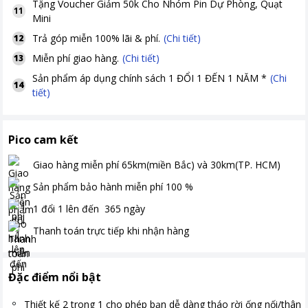
Tặng
Voucher Giảm 50k Cho Nhóm Pin Dự Phòng, Quạt
11
Mini
Trả góp miễn 100% lãi & phí.
(Chi tiết)
12
Miễn phí giao hàng.
(Chi tiết)
13
Sản phẩm áp dụng chính sách 1 ĐỔI 1 ĐẾN 1 NĂM *
(Chi
14
tiết)
Pico cam kết
Giao hàng miễn phí
65km(miền Bắc) và 30km(TP. HCM)
Sản phẩm bảo hành miễn phí
100
%
1 đổi 1 lên đến
365
ngày
Thanh toán
trực tiếp khi nhận hàng
Đặc điểm nổi bật
Thiết kế 2 trong 1 cho phép bạn dễ dàng tháo rời ống nối/thân