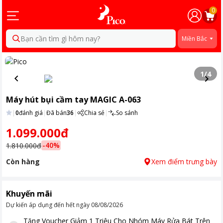
0
Bạn cần tìm gì hôm nay?
Miền Bắc
1
/
4
Máy hút bụi cầm tay MAGIC A-063
|
0
đánh giá
|
Đã bán
36
|
Chia sẻ
|
So sánh
1.099.000đ
-
40
%
1.810.000đ
Còn hàng
Xem điểm trưng bày
Khuyến mãi
Dự kiến áp dụng đến hết ngày
08/08/2026
Tặng
Voucher Giảm 1 Triệu Cho Nhóm Máy Rửa Bát Trên