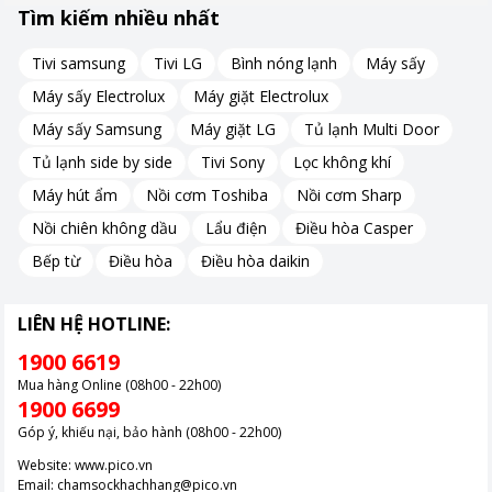
Tìm kiếm nhiều nhất
Tivi samsung
Tivi LG
Bình nóng lạnh
Máy sấy
Máy sấy Electrolux
Máy giặt Electrolux
Máy sấy Samsung
Máy giặt LG
Tủ lạnh Multi Door
Tủ lạnh side by side
Tivi Sony
Lọc không khí
Lực hút 9000W và công suất mạnh mẽ lên đến 160W
Máy hút ẩm
Nồi cơm Toshiba
Nồi cơm Sharp
Nồi chiên không dầu
Lẩu điện
Điều hòa Casper
Máy hút bụi MAGIC A-063 sở hữu lực hút ấn tượng lên tới
Bếp từ
Điều hòa
Điều hòa daikin
9000W, giúp loại bỏ mọi vết bẩn như lông, tóc, giấy vụn, vụn
thức ăn và đất cát một cách nhanh chóng và hiệu quả.
Mặc dù có công suất mạnh mẽ, nhưng máy vẫn tối ưu hóa hiệu
LIÊN HỆ HOTLINE:
quả năng lượng với công suất chỉ 160W.
1900 6619
Điều này không chỉ giúp tiết kiệm điện năng mà còn bảo vệ môi
Mua hàng Online (08h00 - 22h00)
trường, phù hợp với những gia đình và văn phòng yêu cầu sự
1900 6699
bền bỉ và tiết kiệm.
Góp ý, khiếu nại, bảo hành (08h00 - 22h00)
Website:
www.pico.vn
Dung lượng pin 3x2000mAh
Email:
chamsockhachhang@pico.vn