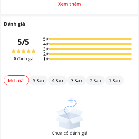
Đặc biệt, Máy có kích thước nhỏ gọn nhưng không kém phần
Xem thêm
mạnh mẽ, dễ dàng cất giữ và sử dụng trong không gian nhỏ
hẹp.
Đánh giá
5
5
/
5
4
3
2
0
đánh giá
1
Mới nhất
5 Sao
4 Sao
3 Sao
2 Sao
1 Sao
Chưa có đánh giá