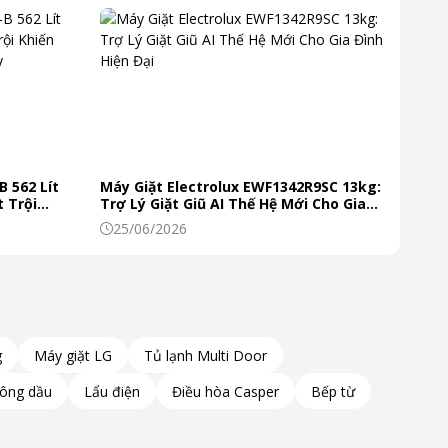
B 562 Lít
Máy Giặt Electrolux EWF1342R9SC 13kg:
 Trội
Trợ Lý Giặt Giũ AI Thế Hệ Mới Cho Gia
 Mỗi Ngày
Đình Hiện Đại
25/06/2026
giác mát tức thì cho không gian.
g hoặc khi cần làm mát ngay lập tức.
rình vận hành.
g
Máy giặt LG
Tủ lạnh Multi Door
hông dầu
Lẩu điện
Điều hòa Casper
Bếp từ