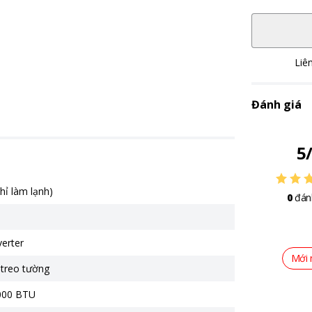
Liê
Đánh giá
5
chỉ làm lạnh)
0
đán
verter
Mới 
 treo tường
.000 BTU