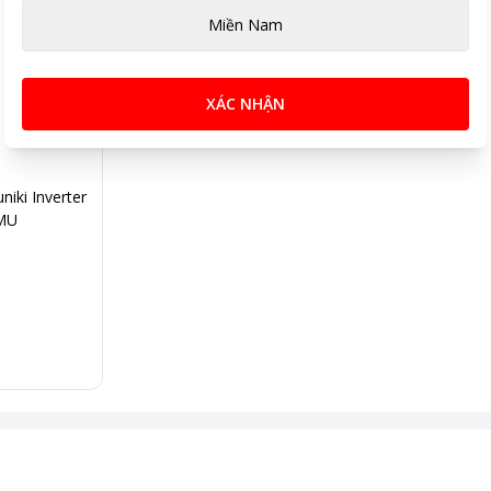
Miền Nam
XÁC NHẬN
niki Inverter
MU