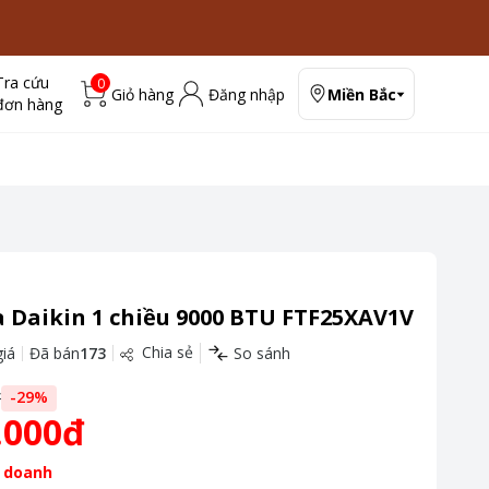
Tra cứu
0
Giỏ hàng
Đăng nhập
Miền Bắc
đơn hàng
 Daikin 1 chiều 9000 BTU FTF25XAV1V
Chia sẻ
iá
Đã bán
173
So sánh
đ
-
29
%
.000đ
 doanh