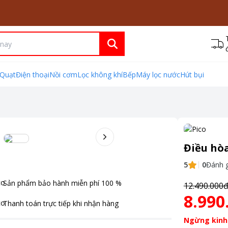
Quạt
Điện thoại
Nồi cơm
Lọc không khí
Bếp
Máy lọc nước
Hút bụi
Điều hòa
5
0
Đánh g
Sản phẩm bảo hành miễn phí
100
%
12.490.000
8.990
Thanh toán
trực tiếp khi nhận hàng
Ngừng kinh