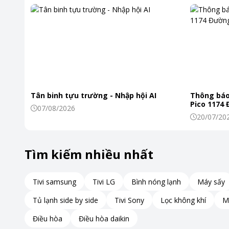
Tân binh tựu trường - Nhập hội AI
Thông báo
Pico 1174
07/08/2026
Làm lạnh nhanh chóng
20/07/20
Điều hòa Daikin 1 chiều 9000 BTU FTF25XAV1V được thiết kế
Tìm kiếm nhiều nhất
Điều này đảm bảo rằng bạn có thể tận hưởng sự thoải mái n
Công nghệ hiện đại này cũng giúp điều hòa hoạt động hiệu qu
Tivi samsung
Tivi LG
Bình nóng lạnh
Máy sấy
Tủ lạnh side by side
Tivi Sony
Lọc không khí
M
Phin lọc Apatit Titan khử mùi diệt khuẩn hiệu quả
Điều hòa
Điều hòa daikin