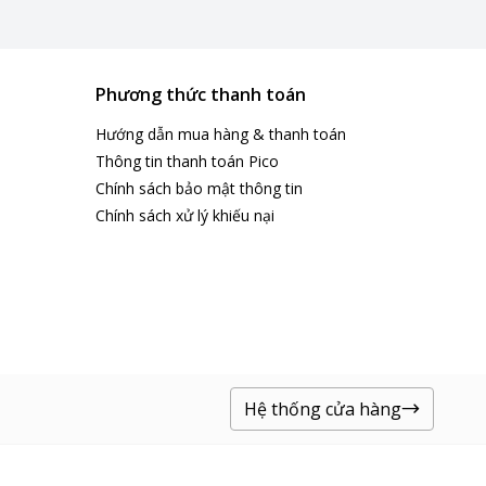
 mùi hôi, mùi thức ăn, hay mùi khó chịu khác.
hà.
Phương thức thanh toán
Hướng dẫn mua hàng & thanh toán
Thông tin thanh toán Pico
Chính sách bảo mật thông tin
Chính sách xử lý khiếu nại
Hệ thống cửa hàng