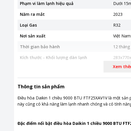
Phạm vi làm lạnh hiệu quả
Dưới 15m
Năm ra mắt
2023
Loại Gas
R32
Nơi sản xuất
Việt Nam
Thời gian bảo hành
12 tháng
Kích thước - Khối lượng dàn lạnh
283x770x
Xem th
Kích thước - Khối lượng dàn nóng
418x695x
Khoảng giá
Từ 5 - 10
Thông tin sản phẩm
Tiện ích
Hoạt độn
giờ bật t
Điều hòa Daikin 1 chiều 9000 BTU FTF25XAV1V là một sản ph
này cũng có khả năng làm lạnh nhanh chóng và có tính năng k
Đặc điểm nổi bật điều hòa Daikin 1 chiều 9000 BTU FT