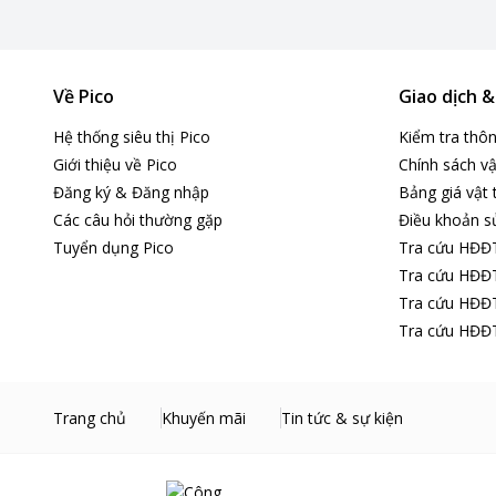
Phin lọc Apatit Titan trong Điều hòa Daikin 1 chiều 9000 
Phin lọc này được làm từ chất liệu Apatit Titan, có khả n
Đồng thời, nó cũng có khả năng diệt khuẩn, vi khuẩn, và vi r
Về Pico
Giao dịch 
Điều này giúp không chỉ làm mát mà còn làm cho không khí 
Hệ thống siêu thị Pico
Kiểm tra thô
Giới thiệu về Pico
Chính sách vậ
Đăng ký & Đăng nhập
Bảng giá vật 
Các câu hỏi thường gặp
Điều khoản s
Tuyển dụng Pico
Tra cứu HĐĐ
Tra cứu HĐĐT
Tra cứu HĐĐT
Tra cứu HĐĐT
Trang chủ
Khuyến mãi
Tin tức & sự kiện