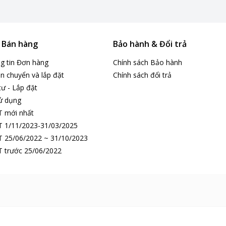
BTU FTF25XAV1V có khả năng khử mùi và diệt khuẩn hiệu quả.
ăng hấp thụ và phân hủy các mùi không mong muốn trong không khí như
út, giúp làm sạch không khí và cải thiện chất lượng không khí trong n
& Bán hàng
Bảo hành & Đổi trả
trong nhà trở nên trong lành và sạch sẽ hơn.
ng tin Đơn hàng
Chính sách Bảo hành
n chuyển và lắp đặt
Chính sách đổi trả
tư - Lắp đặt
ử dụng
T mới nhất
 1/11/2023-31/03/2025
 25/06/2022 ~ 31/10/2023
 trước 25/06/2022