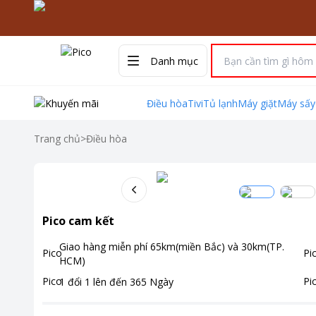
Danh mục
Điều hòa
Tivi
Tủ lạnh
Máy giặt
Máy sấy
Trang chủ
>
Điều hòa
Pico cam kết
Giao hàng miễn phí
65km(miền Bắc) và 30km(TP.
HCM)
1 đổi 1 lên đến
365
Ngày