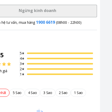
Ngừng kinh doanh
1900 6619
n hệ tư vấn, mua hàng
(08h00 - 22h00)
/
5
5
4
3
2
h giá
1
nhất
5 Sao
4 Sao
3 Sao
2 Sao
1 Sao