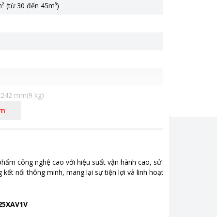
² (từ 30 đến 45m³)
242 mm(9 kg)
êm
244 mm(26 kg)
 triệu
g siêu êm Quiet
,
Tự khởi động lại khi có điện
,
Hẹn
ắt máy
,
Chức năng khử ẩm
ẩm công nghệ cao với hiệu suất vận hành cao, sử dụng công nghệ Inve
ết nối thông minh, mang lại sự tiện lợi và linh hoạt cho người dùng.
F25XAV1V