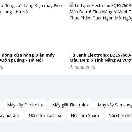
 đóng cửa hàng Điện máy
Tủ Lạnh Electrolux EQE5760B-
 Đường Láng - Hà Nội
Màu Đen: 6 Tính Năng AI Vượt
Khiến Thực Phẩm Tươi Ngon
26
26/06/2026
 với công nghệ tiên tiến giúp làm lạnh nhanh chóng và mang lại cảm 
gay lập tức khi bật điều hòa, đặc biệt là trong những ngày nắng nón
ả, tiết kiệm năng lượng và duy trì nhiệt độ ổn định trong suốt quá t
Máy sấy Electrolux
Máy giặt Electrolux
Máy sấy Samsun
áy hút ẩm
Nồi cơm Toshiba
Nồi cơm Sharp
Nồi chiên k