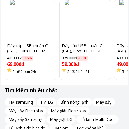
Dây cáp USB chuẩn C
Dây cáp USB chuẩn C
Dây c
(C-C), 1.0m ELECOM
(C-C), 0.5m ELECOM
(A-C)
MPA-CC10NBK
MPA-CC05NBK
MPA-
439.000đ
-
85
%
389.000đ
-
85
%
409.00
69.000đ
59.000đ
49.00
5
(Đã bán 24)
5
(Đã bán 21)
5
(
Tìm kiếm nhiều nhất
Tivi samsung
Tivi LG
Bình nóng lạnh
Máy sấy
Máy sấy Electrolux
Máy giặt Electrolux
Máy sấy Samsung
Máy giặt LG
Tủ lạnh Multi Door
Tủ lạnh side by side
Tivi Sony
Lọc không khí