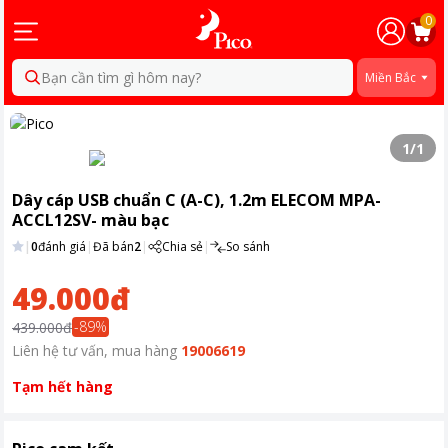
0
Bạn cần tìm gì hôm nay?
Miền Bắc
1
/
1
Dây cáp USB chuẩn C (A-C), 1.2m ELECOM MPA-
ACCL12SV- màu bạc
|
0
đánh giá
|
Đã bán
2
|
Chia sẻ
|
So sánh
49.000đ
-
89
%
439.000đ
Liên hệ tư vấn, mua hàng
19006619
Tạm hết hàng