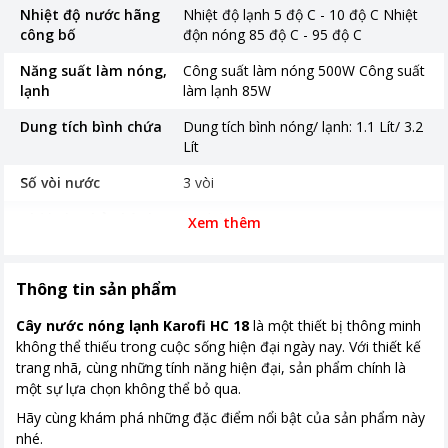
Nhiệt độ nước hãng
Nhiệt độ lạnh 5 độ C - 10 độ C Nhiệt
công bố
độn nóng 85 độ C - 95 độ C
Năng suất làm nóng,
Công suất làm nóng 500W Công suất
lạnh
làm lạnh 85W
Dung tích bình chứa
Dung tích bình nóng/ lạnh: 1.1 Lít/ 3.2
Lít
Số vòi nước
3 vòi
Thời gian bảo hành
24 tháng
Xem thêm
Kích thước, khối lượng
300*395*1110 mm
Thông tin sản phẩm
Nơi sản xuất
Trung Quốc
Cây nước nóng lạnh Karofi HC 18
là một thiết bị thông minh
Khoảng giá
Từ 2 - 5 triệu
không thể thiếu trong cuộc sống hiện đại ngày nay. Với thiết kế
trang nhã, cùng những tính năng hiện đại, sản phẩm chính là
một sự lựa chọn không thể bỏ qua.
Hãy cùng khám phá những đặc điểm nổi bật của sản phẩm này
nhé.