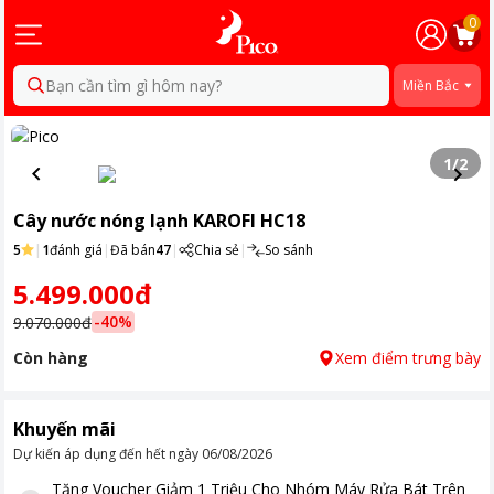
0
Bạn cần tìm gì hôm nay?
Miền Bắc
1
/
2
Cây nước nóng lạnh KAROFI HC18
5
|
1
đánh giá
|
Đã bán
47
|
Chia sẻ
|
So sánh
5.499.000đ
-
40
%
9.070.000đ
Còn hàng
Xem điểm trưng bày
Khuyến mãi
Dự kiến áp dụng đến hết ngày
06/08/2026
Tặng
Voucher Giảm 1 Triệu Cho Nhóm Máy Rửa Bát Trên