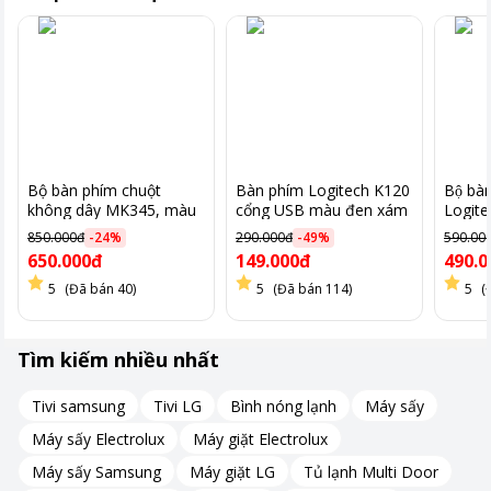
Bộ bàn phím chuột
Bàn phím Logitech K120
Bộ bà
không dây MK345, màu
cổng USB màu đen xám
Logit
đen
850.000đ
-
24
%
290.000đ
-
49
%
590.00
650.000đ
149.000đ
490.0
5
(Đã bán 40)
5
(Đã bán 114)
5
(
Tìm kiếm nhiều nhất
Tivi samsung
Tivi LG
Bình nóng lạnh
Máy sấy
Máy sấy Electrolux
Máy giặt Electrolux
Máy sấy Samsung
Máy giặt LG
Tủ lạnh Multi Door