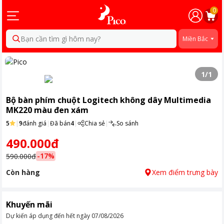
0
Bạn cần tìm gì hôm nay?
Miền Bắc
1
/
1
Bộ bàn phím chuột Logitech không dây Multimedia
MK220 màu đen xám
5
|
9
đánh giá
|
Đã bán
4
|
Chia sẻ
|
So sánh
490.000đ
-
17
%
590.000đ
Còn hàng
Xem điểm trưng bày
Khuyến mãi
Dự kiến áp dụng đến hết ngày
07/08/2026