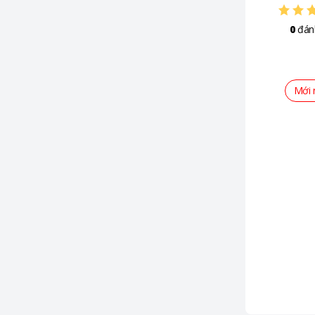
0
đán
Mới 