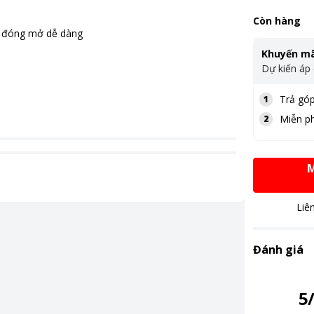
Còn hàng
n đóng mở dễ dàng
Khuyến mã
Dự kiến áp
Trả góp
1
Miễn ph
2
M
Liê
Đánh giá
5