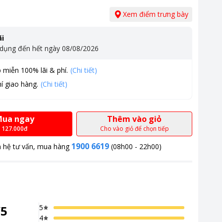
Xem điểm trưng bày
i
 dụng đến hết ngày
08/08/2026
 miễn 100% lãi & phí.
(Chi tiết)
í giao hàng.
(Chi tiết)
ua ngay
Thêm vào giỏ
127.000đ
Cho vào giỏ để chọn tiếp
1900 6619
n hệ tư vấn, mua hàng
(08h00 - 22h00)
/
5
5
4