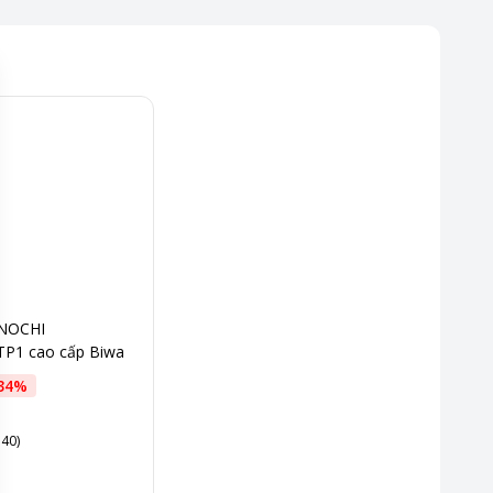
INOCHI
P1 cao cấp Biwa
34
%
 40)