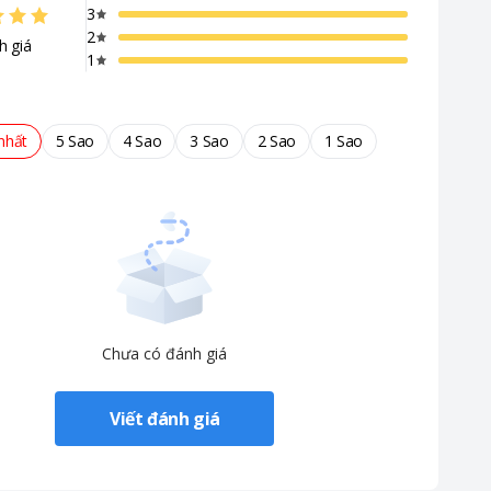
3
2
h giá
1
nhất
5 Sao
4 Sao
3 Sao
2 Sao
1 Sao
Chưa có đánh giá
Viết đánh giá