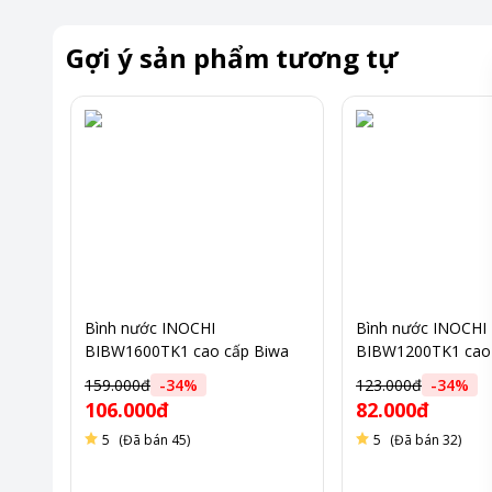
Gợi ý sản phẩm tương tự
Bình nước INOCHI
Bình nước INOCHI
BIBW1600TK1 cao cấp Biwa
BIBW1200TK1 cao 
1.6L
1.2L
159.000đ
-
34
%
123.000đ
-
34
%
106.000đ
82.000đ
5
(Đã bán 45)
5
(Đã bán 32)