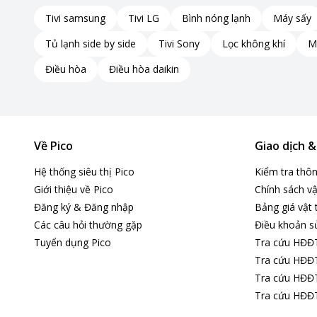
Tivi samsung
Tivi LG
Bình nóng lạnh
Máy sấy
Tủ lạnh side by side
Tivi Sony
Lọc không khí
M
Điều hòa
Điều hòa daikin
Về Pico
Giao dịch 
Hệ thống siêu thị Pico
Kiểm tra thô
Giới thiệu về Pico
Chính sách vậ
Đăng ký & Đăng nhập
Bảng giá vật 
Các câu hỏi thường gặp
Điều khoản s
Tuyển dụng Pico
Tra cứu HĐĐ
Tra cứu HĐĐT
Tra cứu HĐĐT
Tra cứu HĐĐT