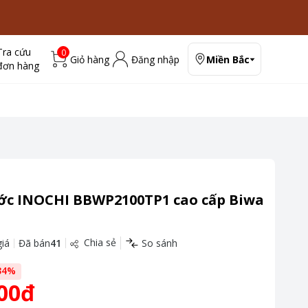
Tra cứu
0
Giỏ hàng
Đăng nhập
Miền Bắc
đơn hàng
ớc INOCHI BBWP2100TP1 cao cấp Biwa
L
Chia sẻ
iá
Đã bán
41
So sánh
34
%
00đ