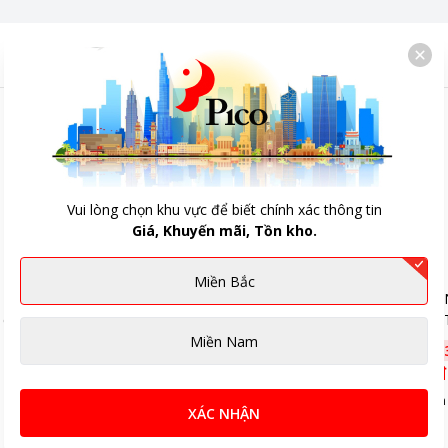
Vui lòng chọn khu vực để biết chính xác thông tin
Giá, Khuyến mãi, Tồn kho.
Miền Bắc
Bình nước INOCHI
Bình nước 
cấp Biwa
BBWP2100TP1 cao cấp Biwa
BBWP1600T
Plus 2,1L
Plus 1,6L
Miền Nam
191.000đ
-
34
%
168.000đ
-
127.000đ
112.000đ
5
(Đã bán 41)
5
(Đã bán
XÁC NHẬN