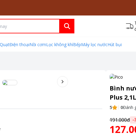
Quạt
Điện thoại
Nồi cơm
Lọc không khí
Bếp
Máy lọc nước
Hút bụi
Bình nư
Plus 2,1
5
0
Đánh g
191.000đ
-
127.0
ẻ