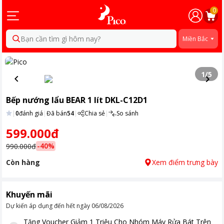
0
Bạn cần tìm gì hôm nay?
Miền Bắc
1
/
5
Bếp nướng lẩu BEAR 1 lít DKL-C12D1
|
0
đánh giá
|
Đã bán
54
|
Chia sẻ
|
So sánh
599.000đ
-
40
%
990.000đ
Còn hàng
Xem điểm trưng bày
Khuyến mãi
Dự kiến áp dụng đến hết ngày
06/08/2026
Tặng
Voucher Giảm 1 Triệu Cho Nhóm Máy Rửa Bát Trên