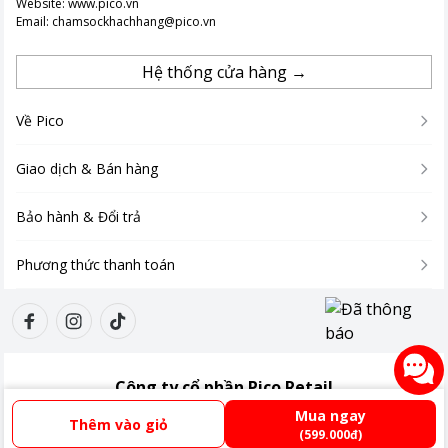
Website:
www.pico.vn
Email:
chamsockhachhang@pico.vn
Hệ thống cửa hàng →
Về Pico
Giao dịch & Bán hàng
Bảo hành & Đổi trả
Phương thức thanh toán
Công ty cổ phần Pico Retail
Giấy ĐKKD:
0110485438
Mua ngay
Thêm vào giỏ
Địa chỉ:
Tầng 3, Tòa nhà Xuân Thủy, số 173, đường Xuân Thủy, Phường Cầu
(599.000đ)
Giấy, Thành phố Hà Nội, Việt Nam