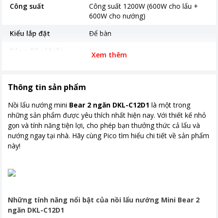
Công suất
Công suất 1200W (600W cho lẩu +
600W cho nướng)
Kiểu lắp đặt
Để bàn
Bảng điều khiển
Nút xoay
Xem thêm
Tiện ích
Nhiều vùng nấu tiện dụng
Kích thước, khối lượng
Kích thước sản phẩm:
Thông tin sản phẩm
342mm*230mm*103.5mm Kích
Nồi lẩu nướng mini
Bear 2 ngăn DKL-C12D1
là một trong
thước khoang lẩu:
những sản phẩm được yêu thích nhất hiện nay. Với thiết kế nhỏ
193mm*128mm*23mm
gọn và tính năng tiện lợi, cho phép bạn thưởng thức cả lẩu và
Khoảng giá
Từ 500.000 - 1 triệu
nướng ngay tại nhà. Hãy cùng Pico tìm hiểu chi tiết về sản phẩm
này!
Những tính năng nổi bật của nồi lẩu nướng Mini Bear 2
ngăn DKL-C12D1