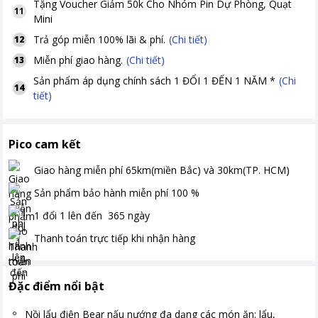
Tặng
Voucher Giảm 50k Cho Nhóm Pin Dự Phòng, Quạt
11
Mini
Trả góp miễn 100% lãi & phí.
(Chi tiết)
12
Miễn phí giao hàng.
(Chi tiết)
13
Sản phẩm áp dụng chính sách 1 ĐỔI 1 ĐẾN 1 NĂM *
(Chi
14
tiết)
Pico cam kết
Giao hàng miễn phí
65km(miền Bắc) và 30km(TP. HCM)
Sản phẩm bảo hành miễn phí
100
%
1 đổi 1 lên đến
365
ngày
Thanh toán
trực tiếp khi nhận hàng
Đặc điểm nổi bật
Nồi lẩu điện Bear nấu nướng đa dạng các món ăn: lẩu,