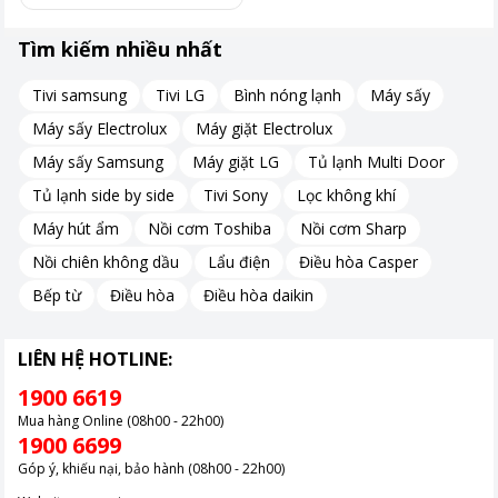
Lần sử dụng đầu tiên:
Nên cọ rửa đĩa nướng và nồi lẩu để loại
Tìm kiếm nhiều nhất
bỏ mùi máy.
Lưu lượng nước
: Khi nấu lẩu, không đổ nước quá 2/3 thân nồi.
Tivi samsung
Tivi LG
Bình nóng lạnh
Máy sấy
Vệ sinh bề mặt:
Sử dụng khăn mềm và có thể dùng một ít chất
Máy sấy Electrolux
Máy giặt Electrolux
tẩy rửa. Tránh các vật dụng cứng để không làm hỏng lớp chống
Máy sấy Samsung
Máy giặt LG
Tủ lạnh Multi Door
dính.
Với những tính năng nổi bật và sự tiện lợi mà nồi lẩu nướng
mini
Tủ lạnh side by side
Tivi Sony
Lọc không khí
Bear 2 ngăn DKL-C12D1
mang lại, đây chắc chắn là lựa chọn lý
Máy hút ẩm
Nồi cơm Toshiba
Nồi cơm Sharp
tưởng cho các bữa ăn gia đình. Nếu bạn quan tâm, hãy liên hệ
Nồi chiên không dầu
Lẩu điện
Điều hòa Casper
Pico để biết thêm thông tin!
Bếp từ
Điều hòa
Điều hòa daikin
LIÊN HỆ HOTLINE:
1900 6619
Mua hàng Online (08h00 - 22h00)
1900 6699
Góp ý, khiếu nại, bảo hành (08h00 - 22h00)