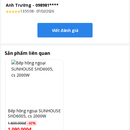
Anh Trường
-
098981****
13:55:08 - 07/02/2026
Viết đánh giá
Sản phẩm liên quan
Bếp hồng ngoại SUNHOUSE
SHD6005, cs 2000W
1.800.000đ
-
40
%
1.090.000đ