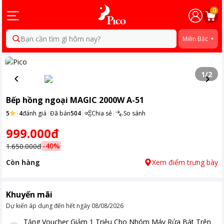
0
Bạn cần tìm gì hôm nay?
Miền Bắc
1
/
2
Bếp hồng ngoại MAGIC 2000W A-51
5
|
4
đánh giá
|
Đã bán
504
|
Chia sẻ
|
So sánh
999.000đ
-
40
%
1.650.000đ
Còn hàng
Xem điểm trưng bày
Khuyến mãi
Dự kiến áp dụng đến hết ngày
08/08/2026
Tặng
Voucher Giảm 1 Triệu Cho Nhóm Máy Rửa Bát Trên