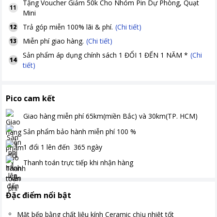
Tặng
Voucher Giảm 50k Cho Nhóm Pin Dự Phòng, Quạt
11
Mini
Trả góp miễn 100% lãi & phí.
(Chi tiết)
12
Miễn phí giao hàng.
(Chi tiết)
13
Sản phẩm áp dụng chính sách 1 ĐỔI 1 ĐẾN 1 NĂM *
(Chi
14
tiết)
Pico cam kết
Giao hàng miễn phí
65km(miền Bắc) và 30km(TP. HCM)
Sản phẩm bảo hành miễn phí
100
%
1 đổi 1 lên đến
365
ngày
Thanh toán
trực tiếp khi nhận hàng
Đặc điểm nổi bật
Mặt bếp bằng chất liệu kính Ceramic chịu nhiệt tốt