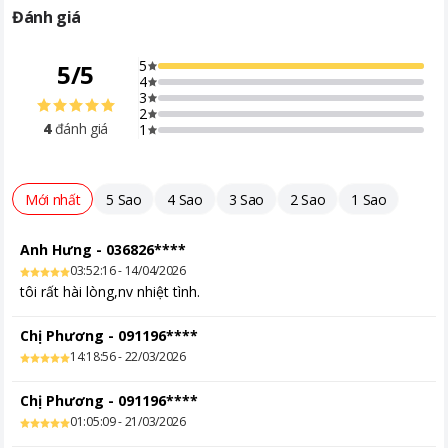
Đánh giá
5
5
/
5
4
3
2
4
đánh giá
1
Mới nhất
5 Sao
4 Sao
3 Sao
2 Sao
1 Sao
Anh Hưng
-
036826****
03:52:16 - 14/04/2026
tôi rất hài lòng,nv nhiệt tình.
Chị Phương
-
091196****
14:18:56 - 22/03/2026
Chị Phương
-
091196****
01:05:09 - 21/03/2026