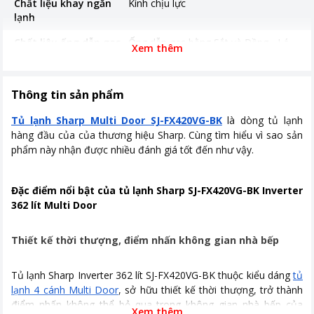
Chất liệu khay ngăn
Kính chịu lực
lạnh
Chất liệu ống dẫn gas,
Ống dẫn gas bằng Sắt và Đồng - Lá
Xem thêm
dàn lạnh
tản nhiệt bằng Nhôm
Công nghệ inverter
Có inverter
Thông tin sản phẩm
Năm ra mắt
2022
Tủ lạnh Sharp Multi Door SJ-FX420VG-BK
là dòng tủ lạnh
Nơi sản xuất
Trung Quốc
hàng đầu của của thương hiệu Sharp. Cùng tìm hiểu vì sao sản
phẩm này nhận được nhiều đánh giá tốt đến như vậy.
Thời gian bảo hành
24 tháng
Công suất tiêu thụ
~ 1.43 kW/ngày
Đặc điểm nổi bật của tủ lạnh Sharp SJ-FX420VG-BK Inverter
362 lít Multi Door
Công nghệ tiết kiệm
Inverter, Chế độ Extra Eco
điện
Thiết kế thời thượng, điểm nhấn không gian nhà bếp
Công nghệ làm lạnh
Làm lạnh đa chiều
Công nghệ kháng
Bộ lọc khử mùi Deodorizer
Tủ lạnh Sharp Inverter 362 lít SJ-FX420VG-BK thuộc kiểu dáng
tủ
khuẩn, khử mùi
lạnh 4 cánh Multi Door
, sở hữu thiết kế thời thượng, trở thành
điểm nhấn không thể bỏ qua trong không gian nhà bếp của
Kích thước, khối lượng
Cao 180 cm - Rộng 79.5 cm - Sâu
Xem thêm