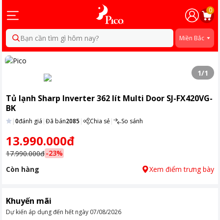
0
Bạn cần tìm gì hôm nay?
Miền Bắc
1
/
1
Tủ lạnh Sharp Inverter 362 lít Multi Door SJ-FX420VG-
BK
|
0
đánh giá
|
Đã bán
2085
|
Chia sẻ
|
So sánh
13.990.000đ
-
23
%
17.990.000đ
Còn hàng
Xem điểm trưng bày
Khuyến mãi
Dự kiến áp dụng đến hết ngày
07/08/2026