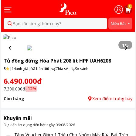
0
Bạn cần tìm gì hôm nay?
Miền Bắc
1
/
5
Tủ đông đứng Hòa Phát 208 lít HPF UAH6208
5
|
1
đánh giá
|
Đã bán
100
|
Chia sẻ
|
So sánh
6.490.000đ
-
12
%
7.300.000đ
Còn hàng
Xem điểm trưng bày
Khuyến mãi
Dự kiến áp dụng đến hết ngày
06/08/2026
Tặng
Voucher Giảm 1 Triệu Cho Nhóm Máy Rửa Bát Trên