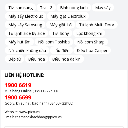
Tivi samsung
Tivi LG
Bình nóng lạnh
Máy sấy
Máy sấy Electrolux
Máy giặt Electrolux
Máy sấy Samsung
Máy giặt LG
Tủ lạnh Multi Door
Tủ lạnh side by side
Tivi Sony
Lọc không khí
Máy hút ẩm
Nồi cơm Toshiba
Nồi cơm Sharp
Nồi chiên không dầu
Lẩu điện
Điều hòa Casper
Bếp từ
Điều hòa
Điều hòa daikin
LIÊN HỆ HOTLINE:
1900 6619
Mua hàng Online (08h00 - 22h00)
1900 6699
Góp ý, khiếu nại, bảo hành (08h00 - 22h00)
Website:
www.pico.vn
Email:
chamsockhachhang@pico.vn