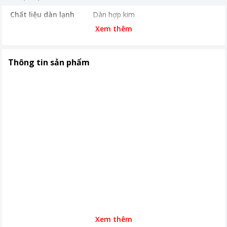
Chất liệu dàn lạnh
Dàn hợp kim
Xem thêm
Khoảng giá
Từ 5 - 10 triệu
Kích thước, khối lượng
546 x 1490 x 568 mm (RxCxS) (mm)
Trọng lượng sản phẩm (Gross/net)
Thông tin sản phẩm
(Kg) 58/52 Kg
Nơi sản xuất
Việt Nam
Thời gian bảo hành
24 tháng
Xem thêm