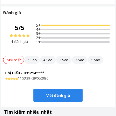
Đánh giá
5
5
/
5
4
3
2
1
đánh giá
1
Mới nhất
5 Sao
4 Sao
3 Sao
2 Sao
1 Sao
Chị Hiếu
-
091214****
11:53:39 - 29/05/2026
Viết đánh giá
Tìm kiếm nhiều nhất