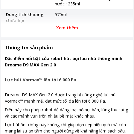
nước : 235ml
Dung tích khoang
570ml
chứa bụi
Xem thêm
Công nghệ
Công nghệ Pathfinder™ điều hướng
thông minh
Thông tin sản phẩm
Kích thước, khối lượng
-Kích thước robot 350 x 350 x 96,8
mm -Kích thước đế sạc 130 x 126 x
Đặc điểm nổi bật của robot hút bụi lau nhà thông minh
93,2 mm -Trọng lượng robot 3,21 kg
Dreame D9 MAX Gen 2.0
-Trọng lượng đế sạc 0,38 kg
Khoảng giá
Từ 5 - 10 triệu
Lực hút Vormax™ lên tới 6.000 Pa
Dreame D9 MAX Gen 2.0 được trang bị công nghệ lực hút
Vormax™ mạnh mẽ, đạt mức tối đa lên tới 6.000 Pa.
Điều này cho phép robot dễ dàng loại bỏ bụi bẩn, lông thú cưng
và các mảnh vụn trên nhiều bề mặt khác nhau.
Lực hút ấn tượng này không chỉ giúp dọn dẹp hiệu quả mà còn
mang lại sự an tâm cho người dùng về khả năng làm sạch sâu,