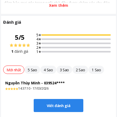
đảm bảo mọi góc trong ngôi nhà đều được chăm sóc chu đáo.
Xem thêm
Đánh giá
5
5
/
5
4
3
2
1
đánh giá
1
Mới nhất
5 Sao
4 Sao
3 Sao
2 Sao
1 Sao
Nguyễn Thùy Minh
-
039524****
14:37:10 - 17/03/2026
Viết đánh giá