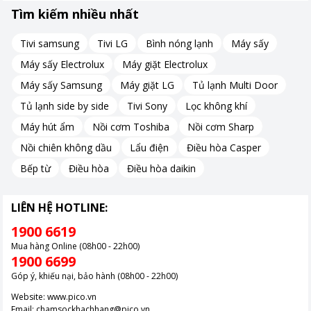
Tìm kiếm nhiều nhất
Tivi samsung
Tivi LG
Bình nóng lạnh
Máy sấy
Máy sấy Electrolux
Máy giặt Electrolux
Máy sấy Samsung
Máy giặt LG
Tủ lạnh Multi Door
Tủ lạnh side by side
Tivi Sony
Lọc không khí
Máy hút ẩm
Nồi cơm Toshiba
Nồi cơm Sharp
Nồi chiên không dầu
Lẩu điện
Điều hòa Casper
Bếp từ
Điều hòa
Điều hòa daikin
LIÊN HỆ HOTLINE:
1900 6619
Mua hàng Online (08h00 - 22h00)
1900 6699
Góp ý, khiếu nại, bảo hành (08h00 - 22h00)
Công nghệ Pathfinder™, nhận diện vết bẩn thông minh
Website:
www.pico.vn
Email:
chamsockhachhang@pico.vn