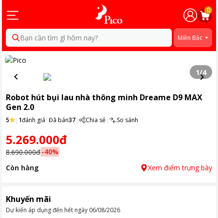
0
Bạn cần tìm gì hôm nay?
Miền Bắc
1
/
4
Robot hút bụi lau nhà thông minh Dreame D9 MAX
Gen 2.0
5
|
1
đánh giá
|
Đã bán
37
|
Chia sẻ
|
So sánh
5.269.000đ
-
40
%
8.690.000đ
Còn hàng
Xem điểm trưng bày
Khuyến mãi
Dự kiến áp dụng đến hết ngày
06/08/2026