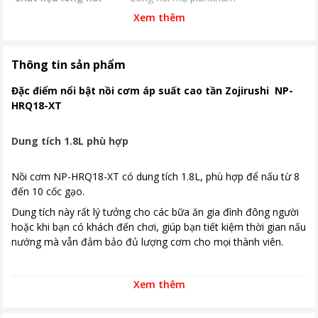
Xem thêm
Chức năng nấu
4 mức áp suất tự động cho ra 4 kết
cấu cơm khác nhau
Bảng điều khiển
Nút nhấn điện tử
Thông tin sản phẩm
Có màn hình hiển thị
Đặc điểm nổi bật nồi cơm áp suất cao tần Zojirushi NP-
Chương trình nấu
8 Chế độ nấu
HRQ18-XT
Kích thước, khối lượng
460 x 300 x 330 mm-7.2 kg
Dung tích 1.8L phù hợp
Phụ kiện kèm theo
Muỗng lấy cơm, cốc đong gạo
Nồi cơm NP-HRQ18-XT có dung tích 1.8L, phù hợp để nấu từ 8
Khoảng giá
Từ 10 - 20 triệu
đến 10 cốc gạo.
Dung tích này rất lý tưởng cho các bữa ăn gia đình đông người
hoặc khi bạn có khách đến chơi, giúp bạn tiết kiệm thời gian nấu
nướng mà vẫn đảm bảo đủ lượng cơm cho mọi thành viên.
Xem thêm