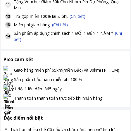
Tặng
Voucher Giảm 50k Cho Nhóm Pin Dự Phòng, Quạt
11
Mini
Trả góp miễn 100% lãi & phí.
(Chi tiết)
12
Miễn phí giao hàng.
(Chi tiết)
13
Sản phẩm áp dụng chính sách 1 ĐỔI 1 ĐẾN 1 NĂM *
(Chi
14
tiết)
Pico cam kết
Giao hàng miễn phí
65km(miền Bắc) và 30km(TP. HCM)
Sản phẩm bảo hành miễn phí
100
%
1 đổi 1 lên đến
365
ngày
Thanh toán
thanh toán trực tiếp khi nhận hàng
Đặc điểm nổi bật
Tích hợp nhiều chế độ nấu và chức năng hẹn giờ tiện lợi