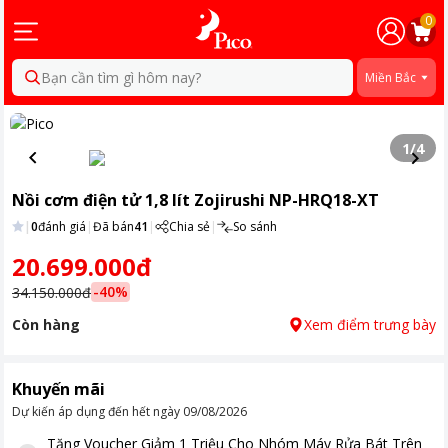
0
Bạn cần tìm gì hôm nay?
Miền Bắc
1
/
4
Nồi cơm điện tử 1,8 lít Zojirushi NP-HRQ18-XT
|
0
đánh giá
|
Đã bán
41
|
Chia sẻ
|
So sánh
20.699.000đ
-
40
%
34.150.000đ
Còn hàng
Xem điểm trưng bày
Khuyến mãi
Dự kiến áp dụng đến hết ngày
09/08/2026
Tặng
Voucher Giảm 1 Triệu Cho Nhóm Máy Rửa Bát Trên