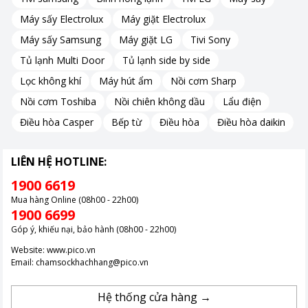
Máy sấy Electrolux
Máy giặt Electrolux
Nồi được trang bị 8 chế độ nấu khác nhau, từ việc nấu cơm
Máy sấy Samsung
Máy giặt LG
Tivi Sony
truyền thống đến các món ăn phong phú khác như cháo, súp
hay gạo lứt. Điều này giúp bạn linh hoạt hơn trong việc chế biến
Tủ lạnh Multi Door
Tủ lạnh side by side
các món ăn phù hợp với sở thích của gia đình.
Lọc không khí
Máy hút ẩm
Nồi cơm Sharp
Nồi cơm Toshiba
Nồi chiên không dầu
Lẩu điện
Lòng nồi mạ bạch kim
Điều hòa Casper
Bếp từ
Điều hòa
Điều hòa daikin
Lòng nồi được thiết kế với lớp mạ bạch kim, không chỉ giúp tăng
LIÊN HỆ HOTLINE:
vị ngon của gạo mà còn đảm bảo an toàn sức khỏe cho người
sử dụng.
1900 6619
Lớp mạ này giúp giữ nhiệt tốt và phân phối nhiệt đều, mang lại
Mua hàng Online (08h00 - 22h00)
1900 6699
hương vị thơm ngon cho từng hạt cơm.
Góp ý, khiếu nại, bảo hành (08h00 - 22h00)
Website:
www.pico.vn
Email:
chamsockhachhang@pico.vn
Hệ thống cửa hàng →