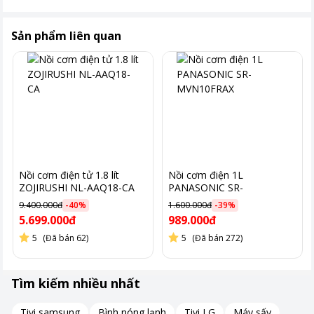
Sản phẩm liên quan
Nồi cơm điện tử 1.8 lít
Nồi cơm điện 1L
Công suất 1350W
ZOJIRUSHI NL-AAQ18-CA
PANASONIC SR-
MVN10FRAX
9.400.000đ
-
40
%
1.600.000đ
-
39
%
5.699.000đ
989.000đ
Với công suất 1350W, nồi cơm NP-HRQ18-XT giúp nấu cơm
nhanh chóng và hiệu quả.
5
(Đã bán 62)
5
(Đã bán 272)
Công suất này không chỉ đảm bảo cơm chín đều mà còn tiết
kiệm điện năng, mang lại hiệu quả cao trong việc sử dụng.
Tìm kiếm nhiều nhất
Tích hợp nhiều chế độ nấu
Tivi samsung
Bình nóng lạnh
Tivi LG
Máy sấy