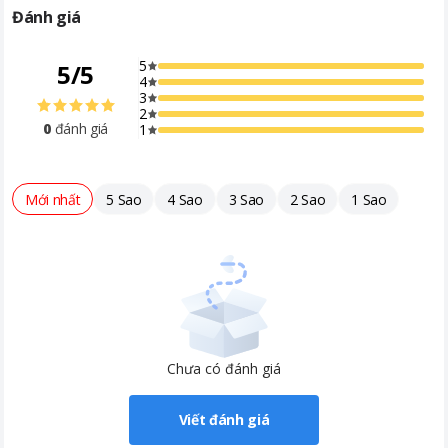
Đánh giá
5
5
/
5
4
3
2
0
đánh giá
1
Mới nhất
5 Sao
4 Sao
3 Sao
2 Sao
1 Sao
Chưa có đánh giá
Viết đánh giá