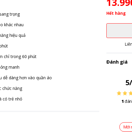
13.99
Hết hàng
 sang trọng
áo khác nhau
 năng hiệu quả
Liê
 phút
n chỉ trong 60 phút
Đánh giá
 mỏng manh
ấu dễ dàng hơn vào quần áo
5
c chức năng
à có trẻ nhỏ
1
đán
Mới 