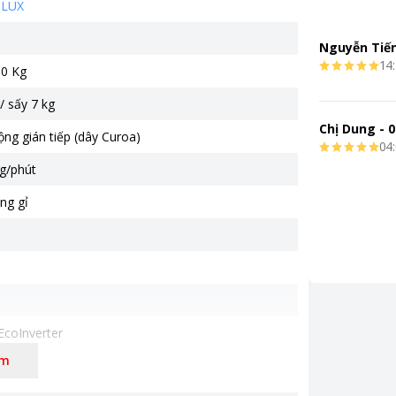
OLUX
Nguyễn Tiế
14:
10 Kg
/ sấy 7 kg
Chị Dung
-
0
ng gián tiếp (dây Curoa)
04:
g/phút
ng gỉ
EcoInverter
êm
9 x 850 mm
g 77 kg