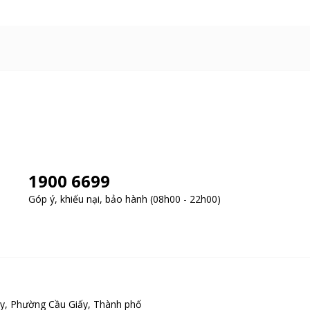
ại bỏ vi khuẩn và tác nhân gây dị ứng.
1900 6699
Góp ý, khiếu nại, bảo hành (08h00 - 22h00)
y, Phường Cầu Giấy, Thành phố