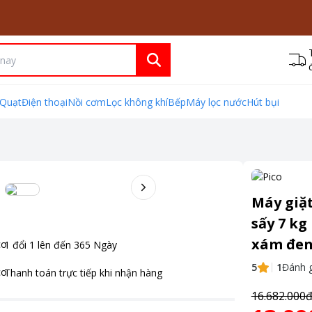
Quạt
Điện thoại
Nồi cơm
Lọc không khí
Bếp
Máy lọc nước
Hút bụi
Máy giặt
sấy 7 k
xám đe
1 đổi 1 lên đến
365
Ngày
5
1
Đánh g
Thanh toán
trực tiếp khi nhận hàng
16.682.000