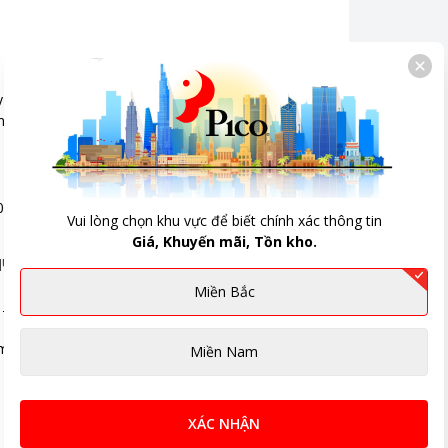
,
Cảm ứng
,
Có màn hình hiển thị
nước
,
Khóa trẻ em
 trình: 13
2 trong 1 có thiết kế hiện đại, sang trọng đáp ứng nhu cầu giặt giũ 
trình đồ cotton
nghệ chăm sóc vải tiên tiến giúp việc giặt giũ nhẹ nhàng và tiết kiệm
 60 phút
ng DuvetCare 60
nh đầy tải 45p
1023P5SC
Vui lòng chọn khu vực để biết chính xác thông tin
c vải mỏng DelicatePlus
Giá, Khuyến mãi, Tồn kho.
trình đồ mỏng
 quần áo
 nước HygienicCare diệt khuẩn
lồng giặt
Miền Bắc
 mức nhiệt độ
 7 kg giúp bạn dễ dàng xử lý quần áo cả gia đình trong một mẻ giặt.
rình vắt
m:
rình giặt nhanh 15
Miền Nam
0 triệu
XÁC NHẬN