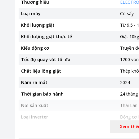
Thương hiệu
ELECTR
Loại máy
Có sấy
Khối lượng giặt
Từ 9.5 - 
Khối lượng giặt thực tế
Giặt 10kg
Kiểu động cơ
Truyền độ
Tốc độ quay vắt tối đa
1200 vòn
Chất liệu lồng giặt
Thép khô
Năm ra mắt
2024
Thời gian bảo hành
24 tháng
Nơi sản xuất
Thái Lan
Loại Inverter
Động cơ 
Xem th
Kích thước, khối lượng
600 x 65
Khối lượn