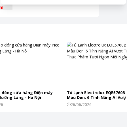
êm
 nhu cầu sử dụng.
 đóng cửa hàng Điện máy
Tủ Lạnh Electrolux EQE5760B-
 Đường Láng - Hà Nội
Màu Đen: 6 Tính Năng AI Vượt
Khiến Thực Phẩm Tươi Ngon
26
26/06/2026