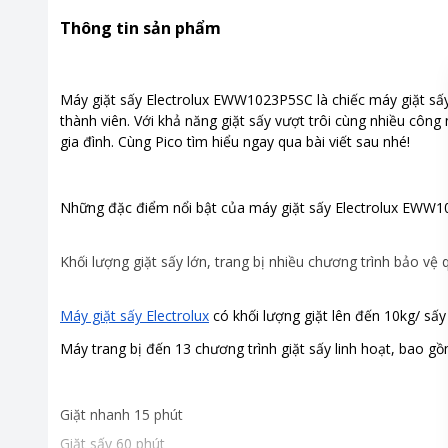
Bảng điều khiển
Nút xoay
Thông tin sản phẩm
Tiện ích
Giặt hơi 
Chương trình giặt
Số chương
Máy giặt sấy Electrolux EWW1023P5SC là chiếc máy giặt sấy 
-Chương 
thành viên. Với khả năng giặt sấy vượt trôi cùng nhiều công 
-Giặt sấy
gia đình. Cùng Pico tìm hiểu ngay qua bài viết sau nhé!
-Chăn bô
-Sanitise
-Giặt nha
Những đặc điểm nổi bật của máy giặt sấy Electrolux EWW
-Chăm só
-Chương 
Khối lượng giặt sấy lớn, trang bị nhiều chương trình bảo vệ
-Giặt hơi
-Vệ sinh 
-Đa dạng
Máy giặt sấy Electrolux
có khối lượng giặt lên đến 10kg/ sấy
-Chương t
Máy trang bị đến 13 chương trình giặt sấy linh hoạt, bao gồ
-Chương t
Khoảng giá
Từ 10 - 2
Giặt nhanh 15 phút
Giặt sấy 60 phút