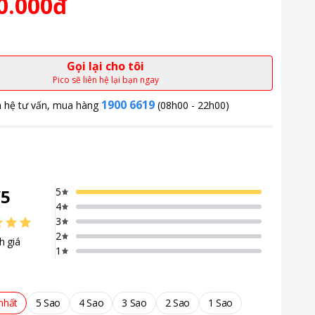
0.000đ
Gọi lại cho tôi
Pico sẽ liên hệ lại bạn ngay
1900 6619
n hệ tư vấn, mua hàng
(08h00 - 22h00)
/
5
5
4
3
2
h giá
1
nhất
5 Sao
4 Sao
3 Sao
2 Sao
1 Sao