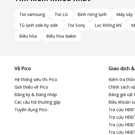
Tivi samsung
Tivi LG
Bình nóng lạnh
Máy sấy
Tủ lạnh side by side
Tivi Sony
Lọc không khí
M
Điều hòa
Điều hòa daikin
Về Pico
Giao dịch 
Hệ thống siêu thị Pico
Kiểm tra thô
Giới thiệu về Pico
Chính sách vậ
Đăng ký & Đăng nhập
Bảng giá vật 
Các câu hỏi thường gặp
Điều khoản s
*Hình ảnh chỉ mang tính chất minh họa
Tuyển dụng Pico
Tra cứu HĐĐ
Tra cứu HĐĐT
Công nghệ giặt sạch chuyên sâu
Tra cứu HĐĐT
Tra cứu HĐĐT