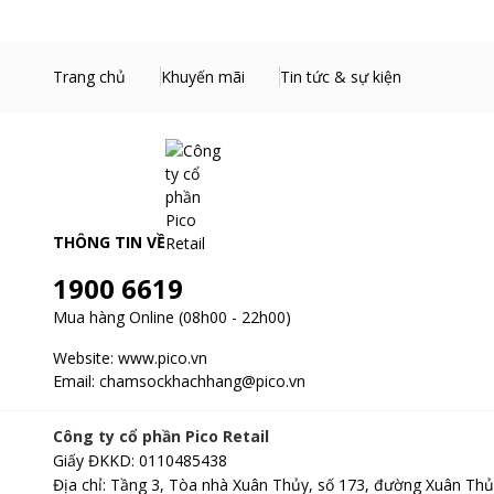
Tính năng HygienicCare giặt bằng hơi nước ở nhiệt độ cao lo
Trang chủ
Khuyến mãi
Tin tức & sự kiện
THÔNG TIN VỀ
1900 6619
Mua hàng Online (08h00 - 22h00)
Website:
www.pico.vn
Email:
chamsockhachhang@pico.vn
Công ty cổ phần Pico Retail
Giấy ĐKKD
:
0110485438
Địa chỉ
:
Tầng 3, Tòa nhà Xuân Thủy, số 173, đường Xuân Thủ