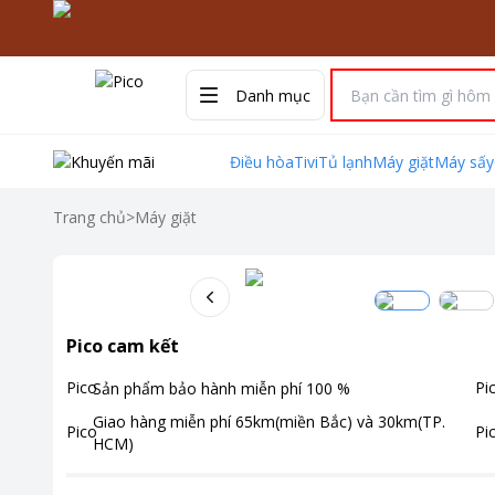
Danh mục
Điều hòa
Tivi
Tủ lạnh
Máy giặt
Máy sấy
Trang chủ
>
Máy giặt
Pico cam kết
Sản phẩm bảo hành miễn phí
100
%
Giao hàng miễn phí
65km(miền Bắc) và 30km(TP.
HCM)