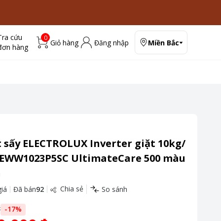
Tra cứu
0
Giỏ hàng
Đăng nhập
Miền Bắc
đơn hàng
 sấy ELECTROLUX Inverter giặt 10kg/
g EWW1023P5SC UltimateCare 500 màu
n
Chia sẻ
iá
Đã bán
92
So sánh
đ
-
17
%