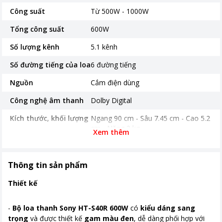
Công suất
Từ 500W - 1000W
Tổng công suất
600W
Số lượng kênh
5.1 kênh
Số đường tiếng của loa
6 đường tiếng
Nguồn
Cắm điện dùng
Công nghệ âm thanh
Dolby Digital
Kích thước, khối lượng
Ngang 90 cm - Sâu 7.45 cm - Cao 5.2
cm - Nặng 2 kg
Xem thêm
Nơi sản xuất
Việt Nam
Thời gian bảo hành
12 tháng
Thông tin sản phẩm
Khoảng giá
Từ 5 - 10 triệu
Thiết kế
-
Bộ loa thanh Sony HT-S40R 600W
có
kiểu dáng sang
trọng
và được thiết kế
gam màu đen
, dễ dàng phối hợp với