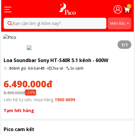
0
Bạn cần tìm gì hôm nay?
Miền Bắc
1
/
1
Loa Soundbar Sony HT-S40R 5.1 kênh - 600W
|
0
đánh giá
|
Đã bán
45
|
Chia sẻ
|
So sánh
6.490.000đ
-
24
%
8.490.000đ
Liên hệ tư vấn, mua hàng
1900 6699
Tạm hết hàng
Pico cam kết