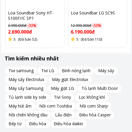
Loa Sony
có khả năng kết nối Bluetooth 5.0
với khoảng cách
Loa Soundbar Sony HT-
Loa Soundbar LG SC9S
hỗ trợ tối đa lên đến
10m
và cho đường truyền tín hiệu ổn định,
S100F//C SP1
nhờ đó bạn có thể phát nhạc từ xa trên các thiết bị di động
3.990.000đ
-
33
%
12.990.000đ
-
53
%
nhanh chóng.
2.690.000đ
6.190.000đ
5
(Đã bán 52)
5
(Đã bán 110)
Tìm kiếm nhiều nhất
*Hình ảnh chỉ mang tính chất minh họa
Tivi samsung
Tivi LG
Bình nóng lạnh
Máy sấy
Công nghệ âm thanh
Máy sấy Electrolux
Máy giặt Electrolux
Máy sấy Samsung
Máy giặt LG
Tủ lạnh Multi Door
Công nghệ Dolby Digital: Có khả năng
khuếch đại âm
thanh
và
cho hiệu ứng âm thanh vòm sống động
, nâng
Tủ lạnh side by side
Tivi Sony
Lọc không khí
cao sự trải nghiệm chất lượng âm thanh đa chiều cho bạn
Máy hút ẩm
Nồi cơm Toshiba
Nồi cơm Sharp
không khác gì như đang ngồi trong rạp hát.
Nồi chiên không dầu
Lẩu điện
Điều hòa Casper
Bếp từ
Điều hòa
Điều hòa daikin