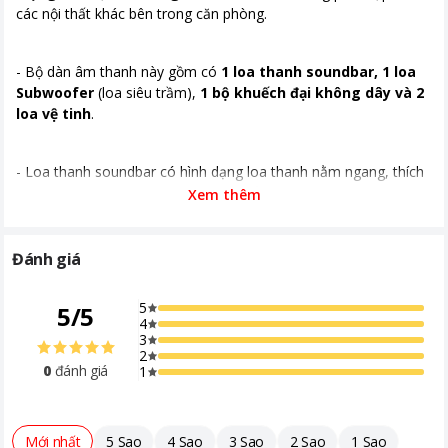
các nội thất khác bên trong căn phòng.
- Bộ dàn âm thanh này gồm có
1 loa thanh soundbar, 1 loa
Subwoofer
(loa siêu trầm),
1 bộ khuếch đại không dây và 2
loa vệ tinh
.
- Loa thanh soundbar có hình dạng loa thanh nằm ngang, thích
hợp
đặt trên tường hoặc kệ nằm ở phía dưới tivi
. Trong
Xem thêm
khi, loa Subwoofer có hình hộp chữ nhật đứng
có thể đặt bất
kỳ đâu
, kể cả trên sàn nhà. Bên cạnh đó, loa vệ sinh và bộ
khuếch đại có thể đặt trên kệ tủ tivi.
Đánh giá
5
5
/
5
- Chất liệu loa thanh Sony được làm bằng
hợp kim cứng cáp
,
4
bền bỉ và dễ lau chùi.
3
2
0
đánh giá
1
Mới nhất
5 Sao
4 Sao
3 Sao
2 Sao
1 Sao
*Hình ảnh chỉ mang tính chất minh họa