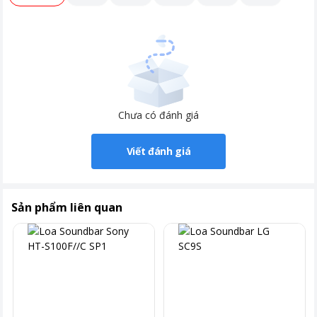
Công suất
- Dàn âm thanh Sony này có tổng công suất hoạt động
600W
,
phù hợp cho căn phòng có diện tích
trên 50m²
.
Chưa có đánh giá
- Hệ thống âm thanh được thiết kế
5.1 kênh
, cho
6 đường
tiếng
phát ra bởi
1 loa Bass
(đường kính 16 cm) và
5 loa
Viết đánh giá
Mid
bên trong, nhờ đó mang lại âm thanh to rõ và mạnh mẽ.
- Công suất của loa Subwoofer đạt
180W
.
Sản phẩm liên quan
*Hình ảnh chỉ mang tính chất minh họa
Khả năng kết nối Bluetooth