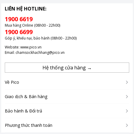
LIÊN HỆ HOTLINE:
*Hình ảnh chỉ mang tính chất minh họa
1900 6619
Mua hàng Online (08h00 - 22h00)
Điều khi​​​​​​​ển
1900 6699
Góp ý, khiếu nại, bảo hành (08h00 - 22h00)
Bạn có thể sử dụng các
phím bấm cơ học
trên loa
Website:
www.pico.vn
Subwoofer (loa siêu trầm) để bật/tắt, dừng/phát, kết nối
Email:
chamsockhachhang@pico.vn
Bluetooth và tăng/giảm âm lượng.
Hệ thống cửa hàng →
Không những thế, bạn cũng có thể
cài đặt ứng dụng Sony
Music Center
trên điện thoại để điều khiển các chức năng loa
Về Pico
Sony từ xa một cách nhanh chóng cũng như khai thác tối đa
hiệu quả khi sử dụng dàn âm thanh này.
Giao dịch & Bán hàng
Bảo hành & Đổi trả
*Hình ảnh chỉ mang tính chất minh họa
Phương thức thanh toán