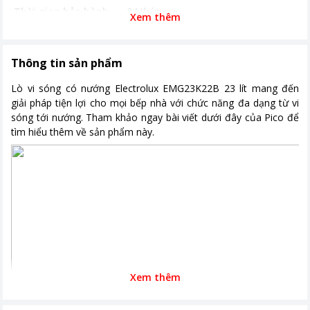
Thời gian bảo hành
24 tháng
Xem thêm
Năm ra mắt
2023
Nơi sản xuất
Trung Quốc
Thông tin sản phẩm
Kích thước, khối lượng
Ngang 48 cm - Cao 29.4 cm - Sâu 39
Lò vi sóng có nướng Electrolux EMG23K22B 23 lít mang đến
cm - Nặng 12.45 kg
giải pháp tiện lợi cho mọi bếp nhà với chức năng đa dạng từ vi
sóng tới nướng. Tham khảo ngay bài viết dưới đây của Pico để
Khoảng giá
Từ 2 - 5 triệu
tìm hiểu thêm về sản phẩm này.
Xem thêm