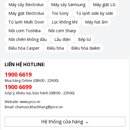
Máy sấy Electrolux
Máy sấy Samsung
Máy giặt LG
Chế độ này đảm bảo thức ăn của bạn không chỉ được hâm
nóng nhanh chóng mà còn giữ được độ giòn như ban đầu.
Máy giặt Electrolux
Tivi Sony
Tủ lạnh side by side
Đặc biệt, chế độ này rất phù hợp với các món ăn nên được giữ
Tủ lạnh Multi Door
Lọc không khí
Máy hút ẩm
giòn như nem, bánh mì, hoặc thậm chí là món gà rán.
Nồi cơm Toshiba
Nồi cơm Sharp
Nồi chiên không dầu
Lẩu điện
Bếp từ
Điều hòa Casper
Điều hòa
Điều hòa daikin
LIÊN HỆ HOTLINE:
1900 6619
Mua hàng Online (08h00 - 22h00)
1900 6699
Góp ý, khiếu nại, bảo hành (08h00 - 22h00)
Website:
www.pico.vn
Email:
chamsockhachhang@pico.vn
Hệ thống cửa hàng →