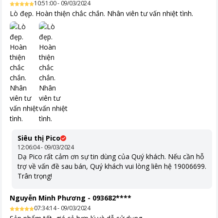
10:51:00 - 09/03/2024
Lò đẹp. Hoàn thiện chắc chắn. Nhân viên tư vấn nhiệt tình.
Thiết kế tinh tế,bền bỉ
Lò vi sóng có nướng Electrolux EMG23K22B 23 lít không chỉ nổi
bật với chức năng đa dạng mà còn ấn tượng với thiết kế tinh tế,
bền bỉ.
Sản phẩm được thiết kế với vỏ ngoài màu đen sang trọng, kết
hợp cửa kính trong suốt, tạo nên vẻ đẹp hiện đại và tinh tế cho
mọi không gian bếp.
Đặc biệt, chất liệu cao cấp chịu được nhiệt độ cao và va đập,
đảm bảo độ bền và an toàn khi sử dụng lâu dài.
Siêu thị Pico
12:06:04 - 09/03/2024
Dạ Pico rất cảm ơn sự tin dùng của Quý khách. Nếu cần hỗ
trợ về vấn đề sau bán, Quý khách vui lòng liên hệ 19006699.
Trân trọng!
Nguyễn Minh Phương
-
093682****
07:34:14 - 09/03/2024