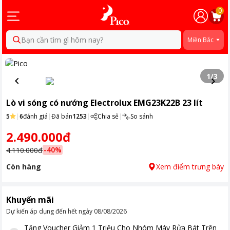
0
Bạn cần tìm gì hôm nay?
Miền Bắc
1
/
3
Lò vi sóng có nướng Electrolux EMG23K22B 23 lít
5
|
6
đánh giá
|
Đã bán
1253
|
Chia sẻ
|
So sánh
2.490.000đ
-
40
%
4.110.000đ
Còn hàng
Xem điểm trưng bày
Khuyến mãi
Dự kiến áp dụng đến hết ngày
08/08/2026
Tặng
Voucher Giảm 1 Triệu Cho Nhóm Máy Rửa Bát Trên