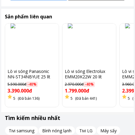
Sản phẩm liên quan
Lò vi sóng Panasonic
Lò vi sóng Electrolux
Lò vi 
NN-ST34NBYUE 25 lít
EMM20K22W 20 lít
EMM23
5.590.000đ
-
40
%
2.970.000đ
-
40
%
3.960.
3.390.000đ
1.799.000đ
2.399
5
(Đã bán 136)
5
(Đã bán 441)
5
(
Tìm kiếm nhiều nhất
Chế độ Crispy Reheat
Tivi samsung
Bình nóng lạnh
Tivi LG
Máy sấy