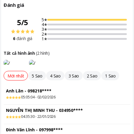
Đánh giá
5
5
/
5
4
3
2
6
đánh giá
1
Tất cả hình ảnh
(
2
hình)
Mới nhất
5 Sao
4 Sao
3 Sao
2 Sao
1 Sao
Anh Lân
-
098218****
05:05:04 - 02/02/2026
NGUYỄN THỊ MINH THU
-
034950****
04:35:30 - 22/01/2026
Đặc điểm nổi bật của lò vi sóng Electrolux EMG23K22B 23
Đinh Văn Lĩnh
-
097998****
lít