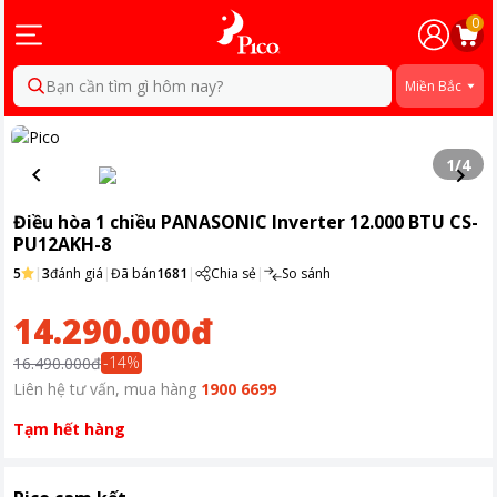
0
Bạn cần tìm gì hôm nay?
Miền Bắc
1
/
4
Điều hòa 1 chiều PANASONIC Inverter 12.000 BTU CS-
PU12AKH-8
5
|
3
đánh giá
|
Đã bán
1681
|
Chia sẻ
|
So sánh
14.290.000đ
-
14
%
16.490.000đ
Liên hệ tư vấn, mua hàng
1900 6699
Tạm hết hàng