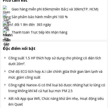
Pico cam kết
Giao hàng miễn phí
65km(miền Bắc) và 30km(TP. HCM)
Sản phẩm bảo hành miễn phí
100
%
1 đổi 1 lên đến
365
ngày
Thanh toán
Trực tiếp khi nhận hàng
Đặc điểm nổi bật
Công suất 1.5 HP thích hợp sử dụng cho phòng có diện tích
dưới 20m².
Chế độ ECO tích hợp A.I cân chỉnh giữa thời gian làm lạnh và
mức giảm công suất
Công nghệ Nanoe-G có thể loại bỏ được những hạt lơ lửng có
trong không khí kể cả hạt bụi mịn PM 2.5
Kết nối App qua Wifi, Chức năng khử ẩm nhẹ, Hoạt động siêu
êm Quiet