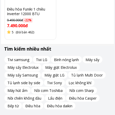
Điều hòa Funiki 1 chiều
Inverter 12000 BTU
HIC12TMU
9.490.000đ
-
22
%
7.490.000đ
5
(Đã bán 462)
Tìm kiếm nhiều nhất
Tivi samsung
Tivi LG
Bình nóng lạnh
Máy sấy
Máy sấy Electrolux
Máy giặt Electrolux
Máy sấy Samsung
Máy giặt LG
Tủ lạnh Multi Door
Tủ lạnh side by side
Tivi Sony
Lọc không khí
Máy hút ẩm
Nồi cơm Toshiba
Nồi cơm Sharp
Nồi chiên không dầu
Lẩu điện
Điều hòa Casper
Bếp từ
Điều hòa
Điều hòa daikin