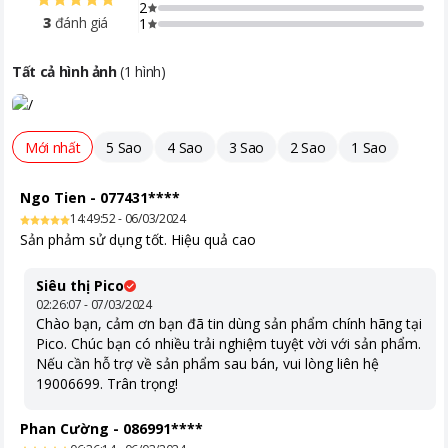
2
Đặc biệt, dàn lạnh tích hợp đèn báo hiệu giúp dễ dàng quan sát
3
đánh giá
1
Khoảng giá
Từ 10 - 20 triệu
và điều chỉnh trạng thái hoạt động của máy.
Tiện ích
Có Wifi, điều khiển bằng điện thoại
Tất cả hình ảnh
(
1
hình)
Tạo ion lọc không khí
Hoạt động siêu êm Quiet
Chế độ ngủ đêm tránh buốt
Mới nhất
5 Sao
4 Sao
3 Sao
2 Sao
1 Sao
Tự khởi động lại khi có điện
Hẹn giờ bật tắt máy
Chức năng khử ẩm
Ngo Tien
-
077431****
Chức năng tự làm sạch
14:49:52 - 06/03/2024
Dàn nóng có lớp phủ chống ăn mòn
Sản phảm sử dụng tốt. Hiệu quả cao
Chức năng tự chẩn đoán lỗi
Siêu thị Pico
02:26:07 - 07/03/2024
Chào bạn, cảm ơn bạn đã tin dùng sản phẩm chính hãng tại
Pico. Chúc bạn có nhiều trải nghiệm tuyệt vời với sản phẩm.
Nếu cần hỗ trợ về sản phẩm sau bán, vui lòng liên hệ
19006699. Trân trọng!
Phan Cường
-
086991****