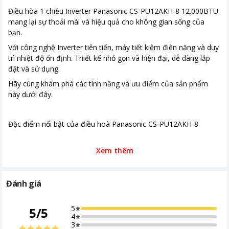
Thời gian bảo hành
Bảo hành Máy nén 12 năm - Kích
Điều hòa 1 chiều Inverter Panasonic CS-PU12AKH-8 12.000BTU
cục nóng
hoạt điện tử thành công
mang lại sự thoải mái và hiệu quả cho không gian sống của
Loại Gas
R-32
bạn.
Với công nghệ Inverter tiên tiến, máy tiết kiệm điện năng và duy
Nơi sản xuất
Malaysia
trì nhiệt độ ổn định. Thiết kế nhỏ gọn và hiện đại, dễ dàng lắp
Thời gian bảo hành
12 tháng
đặt và sử dụng.
Hãy cùng khám phá các tính năng và ưu điểm của sản phẩm
Chất liệu dàn tản nhiệt
Ống dẫn gas bằng Đồng - Lá tản
này dưới đây.
nhiệt bằng Nhôm phủ BlueFin
Công nghệ tiết kiệm
Inverter, ECO tích hợp A.I
Đặc điểm nổi bật của điều hoà Panasonic CS-PU12AKH-8
điện
Lọc bụi, kháng khuẩn,
Nanoe-G lọc bụi mịn PM 2.5
Thiết kế sang trọng và hiện đại
Xem thêm
khử mùi
Chế độ gió
Điều khiển lên xuống tự động
Thiết kế của điều hòa 1 chiều Inverter Panasonic CSPU12AKH8
Đánh giá
được chăm chút tỉ mỉ với góc góc bo cong nhẹ nhàng và gam
Kích thước - Khối
Dài 76.5 cm - Cao 29 cm - Dày 21.4
màu trắng thanh lịch.
lượng dàn lạnh
cm - Nặng 8 kg
5
5
/
5
Sản phẩm không chỉ làm tôn lên vẻ đẹp của căn phòng mà còn
4
Kích thước - Khối
Dài 86.5 cm - Cao 54.2 cm - Dày 32
mang lại cảm giác thoải mái và sang trọng cho người sử dụng.
3
lượng dàn nóng
cm - Nặng 22 kg