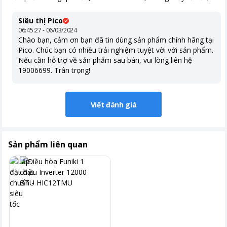
Siêu thị Pico
06:45:27 - 06/03/2024
Chào bạn, cảm ơn bạn đã tin dùng sản phẩm chính hãng tại
Loại bỏ 99.99% vi khuẩn, vi rút và nấm mốc
Pico. Chúc bạn có nhiều trải nghiệm tuyệt vời với sản phẩm.
Nếu cần hỗ trợ về sản phẩm sau bán, vui lòng liên hệ
Công nghệ Nanoe-G tích hợp trong Điều hòa 1 chiều Inverter
19006699. Trân trọng!
Panasonic CSPU12AKH8 đã được thiết kế để loại bỏ hiệu quả
99.99% vi khuẩn, vi rút và nấm mốc có thể gặp trong không khí.
Đặc biệt, công nghệ này cũng có khả năng loại bỏ những hạt lơ
Viết đánh giá
lửng có trong không khí, bao gồm cả hạt bụi mịn PM 2.5, giúp
không gian sống của bạn luôn được trong lành và sạch sẽ.
Sản phẩm liên quan