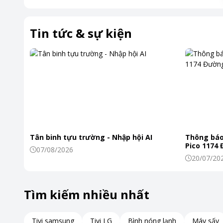
Tin tức & sự kiện
Tân binh tựu trường - Nhập hội AI
Thông báo
Pico 1174
07/08/2026
20/07/20
Tìm kiếm nhiều nhất
Tivi samsung
Tivi LG
Bình nóng lạnh
Máy sấy