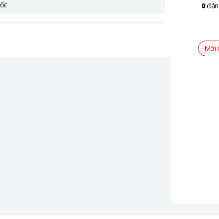
ốc
0
đán
Mới 