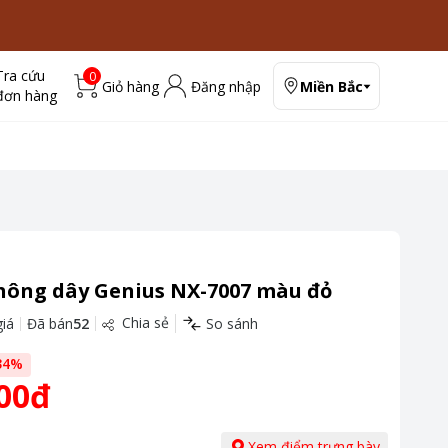
Tra cứu
0
Giỏ hàng
Đăng nhập
Miền Bắc
đơn hàng
hông dây Genius NX-7007 màu đỏ
Chia sẻ
iá
Đã bán
52
So sánh
34
%
00đ
Xem điểm trưng bày