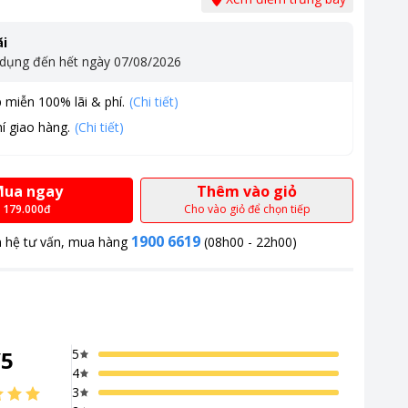
i
 dụng đến hết ngày
07/08/2026
 miễn 100% lãi & phí.
(Chi tiết)
í giao hàng.
(Chi tiết)
ua ngay
Thêm vào giỏ
179.000đ
Cho vào giỏ để chọn tiếp
1900 6619
n hệ tư vấn, mua hàng
(08h00 - 22h00)
/
5
5
4
3