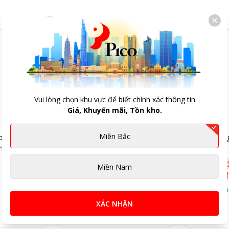
Vui lòng chọn khu vực để biết chính xác thông tin
Giá, Khuyến mãi, Tồn kho.
Miền Bắc
ogitech
Chuột không dây Logitech
Chuột không
n
PEBBLE M350s hồng
M190- màu
719.000đ
-
32
%
459.000đ
-
Miền Nam
490.000đ
309.000đ
5
(Đã bán 23)
5
(Đã bán
XÁC NHẬN