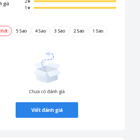
2
h giá
1
nhất
5 Sao
4 Sao
3 Sao
2 Sao
1 Sao
Chưa có đánh giá
Viết đánh giá