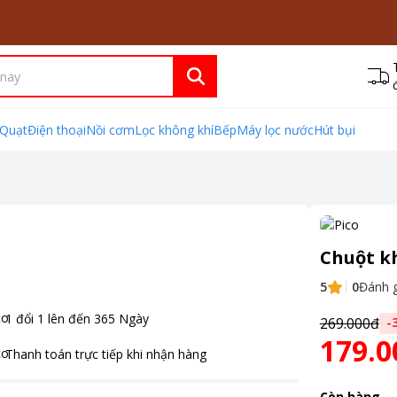
Quạt
Điện thoại
Nồi cơm
Lọc không khí
Bếp
Máy lọc nước
Hút bụi
Chuột k
5
0
Đánh g
1 đổi 1 lên đến
365
Ngày
269.000đ
-
179.0
Thanh toán
trực tiếp khi nhận hàng
Còn hàng