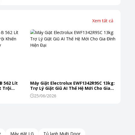
Xem tất cả
B 562 Lít
Máy Giặt Electrolux EWF1342R9SC 13kg:
 Trội
Trợ Lý Giặt Giũ AI Thế Hệ Mới Cho Gia
 Mỗi Ngày
Đình Hiện Đại
25/06/2026
g
Máy giặt LG
Tủ lạnh Multi Door