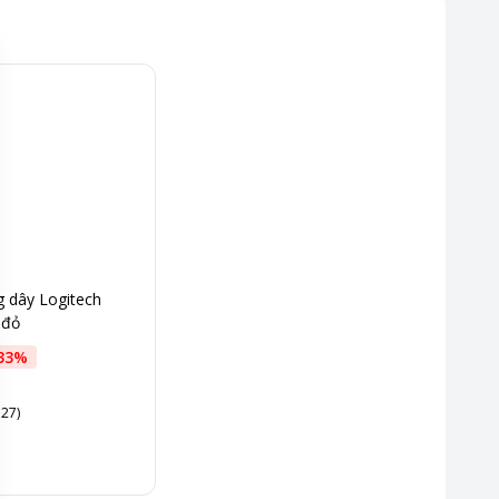
 dây Logitech
 đỏ
33
%
 27)