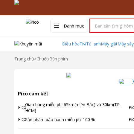
Danh mục
Điều hòa
Tivi
Tủ lạnh
Máy giặt
Máy sấy
Trang chủ
>
Chuột/Bàn phím
Pico cam kết
Giao hàng miễn phí
65km(miền Bắc) và 30km(TP.
HCM)
Sản phẩm bảo hành miễn phí
100
%