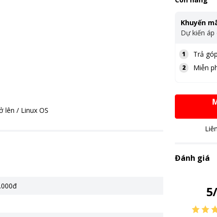
Khuyến mã
Dự kiến áp
Trả góp
1
Miễn ph
2
M
ở lên / Linux OS
Liê
Đánh giá
.000đ
5