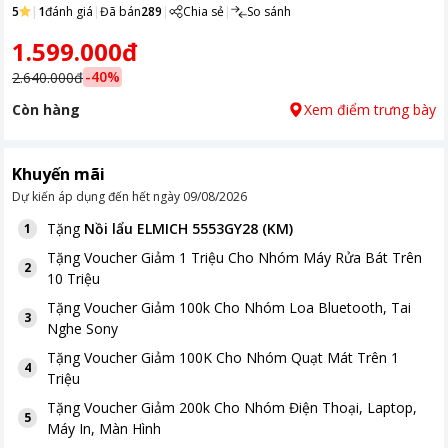
5
|
1
đánh giá
|
Đã bán
289
|
Chia sẻ
|
So sánh
1.599.000đ
-
40
%
2.640.000đ
Còn hàng
Xem điểm trưng bày
Khuyến mãi
Dự kiến áp dụng đến hết ngày
09/08/2026
Tặng
Nồi lẩu ELMICH 5553GY28 (KM)
1
Tặng
Voucher Giảm 1 Triệu Cho Nhóm Máy Rửa Bát Trên
2
10 Triệu
Tặng
Voucher Giảm 100k Cho Nhóm Loa Bluetooth, Tai
3
Nghe Sony
Tặng
Voucher Giảm 100K Cho Nhóm Quạt Mát Trên 1
4
Triệu
Tặng
Voucher Giảm 200k Cho Nhóm Điện Thoại, Laptop,
5
Máy In, Màn Hình