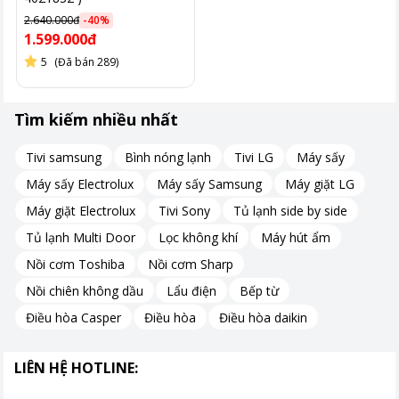
Thiết kế này không chỉ mang lại sự tiện lợi trong sử dụng mà
2.640.000đ
-
40
%
1.599.000đ
còn tô điểm thêm vẻ hiện đại cho không gian bếp của bạn.
5
(Đã bán 289)
Nấu an toàn
Tìm kiếm nhiều nhất
An toàn là ưu tiên hàng đầu trong thiết kế của Elmich ICE-1832.
Mặt kính ceramic có khả năng chống sốc nhiệt lên đến 900 độ,
Tivi samsung
Bình nóng lạnh
Tivi LG
Máy sấy
đảm bảo an toàn tuyệt đối trong quá trình nấu nướng.
Máy sấy Electrolux
Máy sấy Samsung
Máy giặt LG
Máy giặt Electrolux
Tivi Sony
Tủ lạnh side by side
Tủ lạnh Multi Door
Lọc không khí
Máy hút ẩm
Nồi cơm Toshiba
Nồi cơm Sharp
Nồi chiên không dầu
Lẩu điện
Bếp từ
Điều hòa Casper
Điều hòa
Điều hòa daikin
LIÊN HỆ HOTLINE: