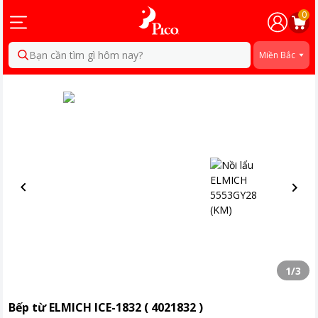
0
Bạn cần tìm gì hôm nay?
Miền Bắc
1
/
3
Bếp từ ELMICH ICE-1832 ( 4021832 )