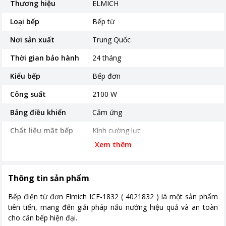
Thương hiệu
ELMICH
Loại bếp
Bếp từ
Nơi sản xuất
Trung Quốc
Thời gian bảo hành
24 tháng
Kiểu bếp
Bếp đơn
Công suất
2100 W
Bảng điều khiển
Cảm ứng
Chất liệu mặt bếp
Kính cường lực
Xem thêm
Loại nồi nấu
Chỉ sử dụng loại nồi có đế nhiễm từ
Tiện ích
Có hẹn giờ
Bảng điều khiển cảm ứng trượt
Thông tin sản phẩm
Kích thước, khối lượng
320 x 390 x 43 mm - 3 kg
Bếp điện từ đơn Elmich ICE-1832 ( 4021832 ) là một sản phẩm
tiên tiến, mang đến giải pháp nấu nướng hiệu quả và an toàn
Khoảng giá
Từ 1 - 2 triệu
cho căn bếp hiện đại.