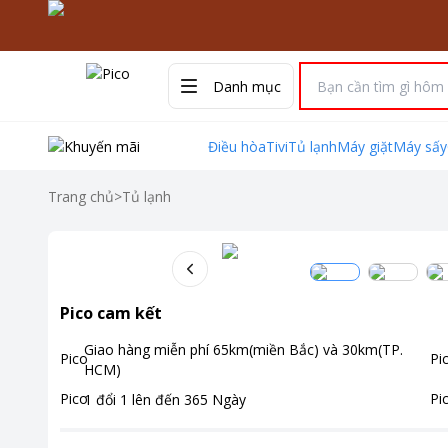
Danh mục
Điều hòa
Tivi
Tủ lạnh
Máy giặt
Máy sấy
Trang chủ
>
Tủ lạnh
Pico cam kết
Giao hàng miễn phí
65km(miền Bắc) và 30km(TP.
HCM)
1 đổi 1 lên đến
365
Ngày