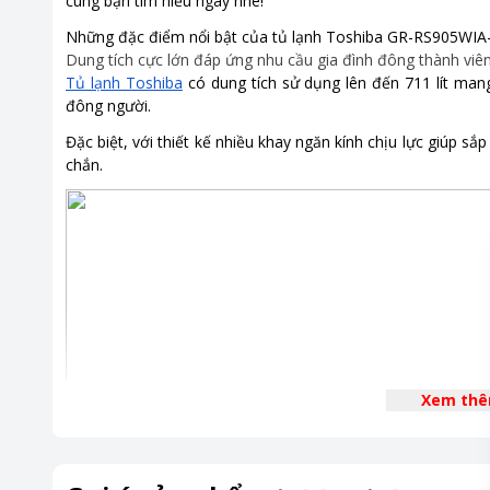
cùng bạn tìm hiểu ngay nhé!
Tiện ích
Bảng điề
Những đặc điểm nổi bật của tủ lạnh Toshiba GR-RS905WIA
Dung tích cực lớn đáp ứng nhu cầu gia đình đông thành viê
Khoảng giá
Trên 20 t
Tủ lạnh Toshiba
có dung tích sử dụng lên đến 711 lít man
đông người.
Đặc biệt, với thiết kế nhiều khay ngăn kính chịu lực giúp 
chắn.
Xem th