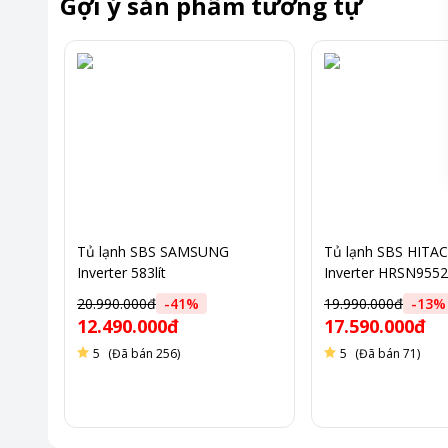
Gợi ý sản phẩm tương tự
*Hình ảnh chỉ mang tính chất minh họa
Tiết kiệm điện hiệu quả, vận hành êm ái
Tủ lạnh SBS SAMSUNG
Tủ lạnh SBS HITACH
Công nghệ Origin Inverter giúp máy nén hoạt động ổn định,
Inverter 583lít
Inverter HRSN95
lạnh mạnh mẽ.
RS57DG400EM9SV màu bạc
màu xám
20.990.000đ
-
41
%
19.990.000đ
-
13
%
Kết hợp cùng chế độ kỳ nghỉ duy trì nhiệt độ tối ưu khi ít sử
12.490.000đ
17.590.000đ
5
(Đã bán 256)
5
(Đã bán 71)