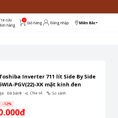
Tra cứu
0
Giỏ hàng
Đăng nhập
Miền Bắc
đơn hàng
Toshiba Inverter 711 lít Side By Side
5WIA-PGV(22)-XK mặt kính đen
Chia sẻ
iá
Đã bán
9
So sánh
đ
-
12
%
0.000đ