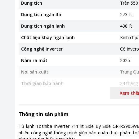
Dung tích
Trên 550 l
Dung tích ngăn đá
273 lít
Dung tích ngăn lạnh
438 lít
Chất liệu khay ngăn lạnh
Kính chịu
Công nghệ inverter
Có invert
Năm ra mắt
2025
Nơi sản xuất
Trung Qu
Thời gian bảo hành
24 tháng
Xem th
Công nghệ tiết kiệm điện
Origin In
Công nghệ làm lạnh
Luồng khí
Thông tin sản phẩm
Công nghệ kháng khuẩn, khử mùi
Công ngh
Tủ lạnh Toshiba Inverter 711 lít Side By Side GR-RS905WIA
Kích thước, khối lượng
910*735*
nhiều công nghệ thông minh giúp bảo quản thực phẩm toàn 
Khối lượ