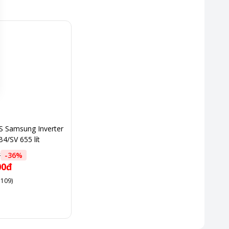
S Samsung Inverter
/SV 655 lít
đ
-
36
%
00đ
 109)