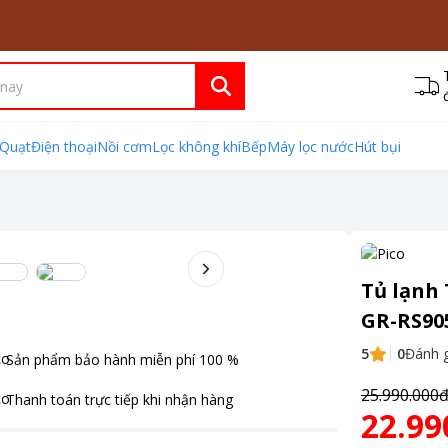
Quạt
Điện thoại
Nồi cơm
Lọc không khí
Bếp
Máy lọc nước
Hút bụi
Tủ lạnh 
GR-RS90
5
0
Đánh g
Sản phẩm bảo hành miễn phí
100
%
25.990.000
Thanh toán
trực tiếp khi nhận hàng
22.99