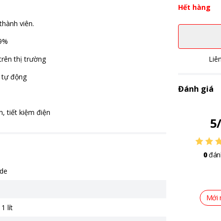
Hết hàng
 thành viên.
99%
rên thị trường
Liê
h tự động
Đánh giá
, tiết kiệm điện
5
0
đán
ide
Mới 
1 lít