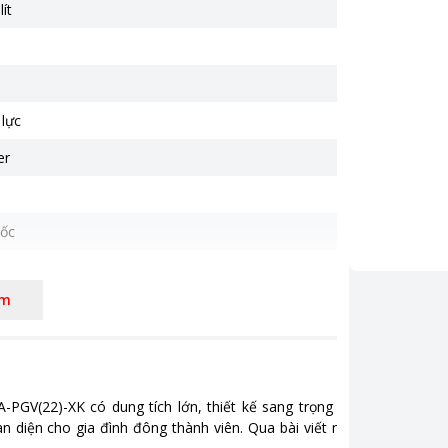
ít
 lực
er
ốc
êm
verter
 lạnh đa chiều
ệ khử mùi, diệt khuẩn PureAIR Turbo
-PGV(22)-XK có dung tích lớn, thiết kế sang trọng và tích hợp
1775 (R x S x C) (mm)
diện cho gia đình đông thành viên. Qua bài viết này, Pico sẽ
ng 110 kg