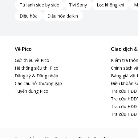
Tủ lạnh side by side
Tivi Sony
Lọc không khí
M
Nhờ trang bị bộ lọc PureAir Turbo™, tủ đảm bảo không khí 
Bộ lọc này không chỉ loại bỏ mùi hôi khó chịu mà còn hạn
Điều hòa
Điều hòa daikin
lâu hơn và không bị ám mùi chéo.
Về Pico
Giao dịch 
Giới thiệu về Pico
Kiểm tra thô
Hệ thống siêu thị Pico
Chính sách vậ
Đăng ký & Đăng nhập
Bảng giá vật 
Các câu hỏi thường gặp
Điều khoản s
Tuyển dụng Pico
Tra cứu HĐĐ
Tra cứu HĐĐT
Tra cứu HĐĐT
Tra cứu HĐĐT