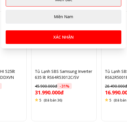
Miền Nam
XÁC NHẬN
I 525lít
Tủ Lạnh SBS Samsung Inverter
Tủ Lạnh SB
 giảm tiêu thụ điện năng đáng kể mà vẫn duy trì hiệu suất làm
52DDXVN
635 lít RS64R53012C/SV
RS62R5001B4
45.900.000đ
-
31
%
26.490.000
 dụng tránh lãng phí năng lượng.
31.990.000đ
16.990.0
5
(Đã bán 36)
5
(Đã bán