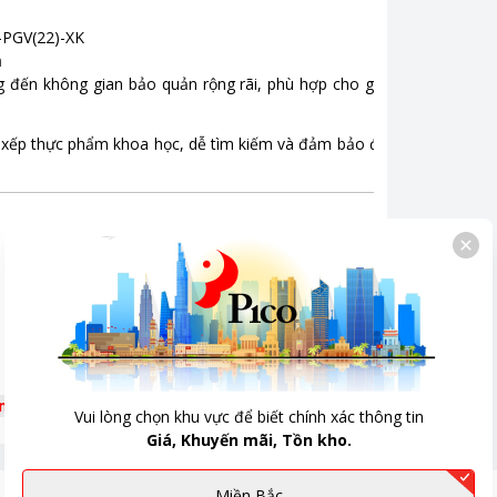
u khiển bên ngoài
,
Điều khiển từ xa bằng Wifi
-PGV(22)-XK
n
riệu
g đến không gian bảo quản rộng rãi, phù hợp cho gia đình trên
sắp xếp thực phẩm khoa học, dễ tìm kiếm và đảm bảo độ bền chắc
êm
Vui lòng chọn khu vực để biết chính xác thông tin
Giá, Khuyến mãi, Tồn kho.
Miền Bắc