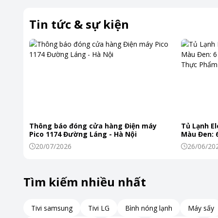
Tin tức & sự kiện
Thông báo đóng cửa hàng Điện máy
Tủ Lạnh El
Pico 1174 Đường Láng - Hà Nội
Màu Đen: 6
Khiến Thự
20/07/2026
26/06/20
*Hình ảnh chỉ mang tính chất minh họa
Tìm kiếm nhiều nhất
Hệ thống làm lạnh đa chiều đến mọi góc tủ
Luồng khí lạnh trên tủ được thổi đều đến mọi vị trí nhờ hệ t
Tivi samsung
Tivi LG
Bình nóng lạnh
Máy sấy
Bộ lọc khử mùi và diệt khuẩn tối ưu