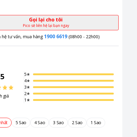
Gọi lại cho tôi
Pico sẽ liên hệ lại bạn ngay
1900 6619
n hệ tư vấn, mua hàng
(08h00 - 22h00)
/
5
5
4
3
2
h giá
1
nhất
5 Sao
4 Sao
3 Sao
2 Sao
1 Sao