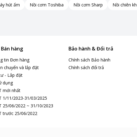
áy hút ẩm
Nồi cơm Toshiba
Nồi cơm Sharp
Nồi chiên k
bên trong luôn trong lành.
 chế vi khuẩn phát sinh, giúp thực phẩm giữ được độ tươi ngon
& Bán hàng
Bảo hành & Đổi trả
ng tin Đơn hàng
Chính sách Bảo hành
n chuyển và lắp đặt
Chính sách đổi trả
tư - Lắp đặt
ử dụng
T mới nhất
 1/11/2023-31/03/2025
 25/06/2022 ~ 31/10/2023
 trước 25/06/2022