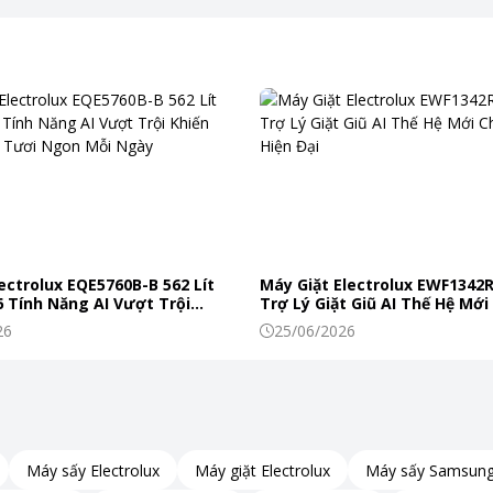
ectrolux EQE5760B-B 562 Lít
Máy Giặt Electrolux EWF1342
 Tính Năng AI Vượt Trội
Trợ Lý Giặt Giũ AI Thế Hệ Mới
c Phẩm Tươi Ngon Mỗi Ngày
Đình Hiện Đại
26
25/06/2026
hống Multi Air Flow, giữ cho nhiệt độ bên trong luôn ổn định.
Máy sấy Electrolux
Máy giặt Electrolux
Máy sấy Samsun